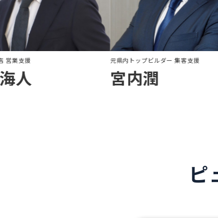
元一条工務店 営業支援
元県内トップビルダー 
小村海人
宮内潤
ピ