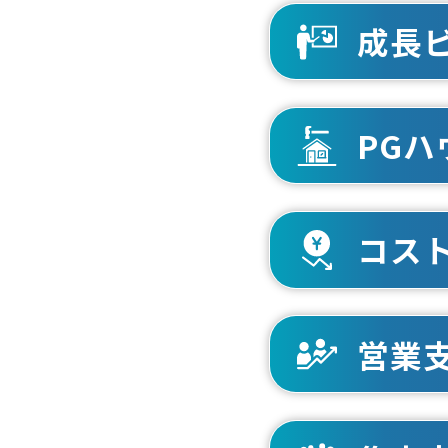
成長
PG
コス
営業