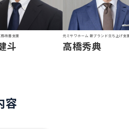
元住友林業 工務改善支援
元ミサワホーム 新ブラン
銭村健斗
高橋秀典
内容