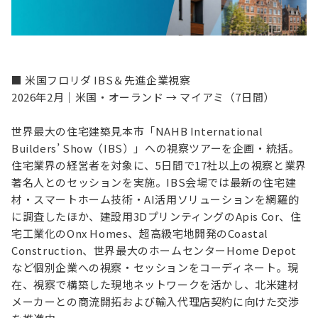
お役立ち情報
資料ダウンロード
セミナー
コラム
■ 米国フロリダ IBS＆先進企業視察
2026年2月｜米国・オーランド → マイアミ（7日間）
メンバー紹介
世界最大の住宅建築見本市「NAHB International
会社概要
Builders’ Show（IBS）」への視察ツアーを企画・統括。
住宅業界の経営者を対象に、5日間で17社以上の視察と業界
お問い合わせ
著名人とのセッションを実施。IBS会場では最新の住宅建
材・スマートホーム技術・AI活用ソリューションを網羅的
に調査したほか、建設用3DプリンティングのApis Cor、住
資料ダウンロード
宅工業化のOnx Homes、超高級宅地開発のCoastal
Construction、世界最大のホームセンターHome Depot
など個別企業への視察・セッションをコーディネート。現
PGハウスについて
在、視察で構築した現地ネットワークを活かし、北米建材
メーカーとの商流開拓および輸入代理店契約に向けた交渉