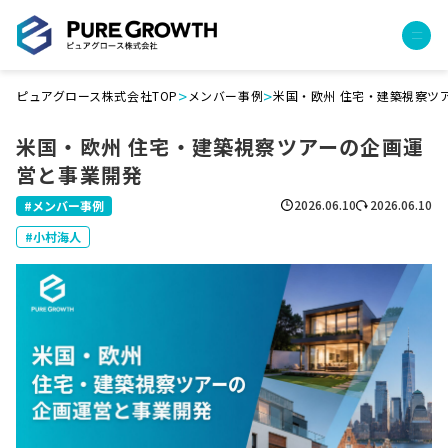
>
>
ピュアグロース株式会社TOP
メンバー事例
米国・欧州 住宅・建築視察ツ
サービス
米国・欧州 住宅・建築視察ツアーの企画運
経営コンサルティング
営と事業開発
PGハウス（住宅フランチャイズ）
広告運用代行
2026.06.10
2026.06.10
メンバー事例
採用チャンネル作成
小村海人
成功報酬型コストダウン
成長ビルダー視察会・勉強会
土地・顧客管理システム
事例
プロジェクト事例
クライアントボイス