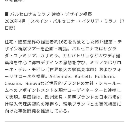
を推進中。
■ バルセロナ＆ミラノ 建築・デザイン視察
2026年4月｜スペイン・バルセロナ → イタリア・ミラノ（7
日間）
住宅・建築業界の経営者約16名を対象とした欧州建築・デ
ザイン視察ツアーを企画・統括。バルセロナではサグラ
ダ・ファミリア、カサミラ、カサバトリョなどガウディ建
築群を中心に都市デザインの思想を学び、ミラノではサロ
ーネ・デル・モビレ（世界最大の家具見本市）およびフォ
ーリサローネを視察。Artemide、Kartell、Poliform、
Cassina、Binovaなど世界的ブランドの本社・ショールー
ムへのアポイントメントを現地コーディネーターと連携し
て実現。帰国後は、欧州家具・照明ブランドの日本市場向
け輸入代理店契約の獲得や、現地ブランドとの商流構築に
向けた事業開発を推進している。