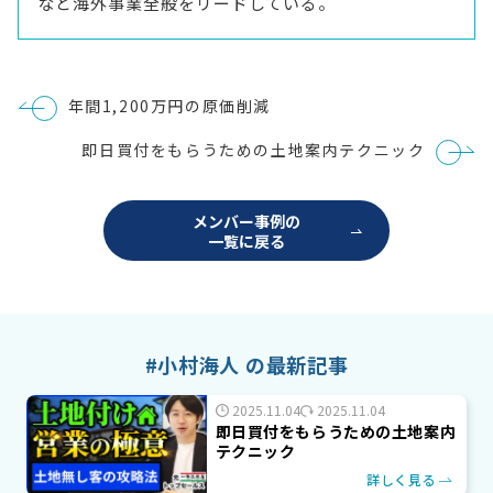
など海外事業全般をリードしている。
投
年間1,200万円の原価削減
稿
ナ
即日買付をもらうための土地案内テクニック
ビ
ゲ
ー
シ
メンバー事例の
ョ
一覧に戻る
ン
#小村海人 の最新記事
2025.11.04
2025.11.04
即日買付をもらうための土地案内
テクニック
詳しく見る