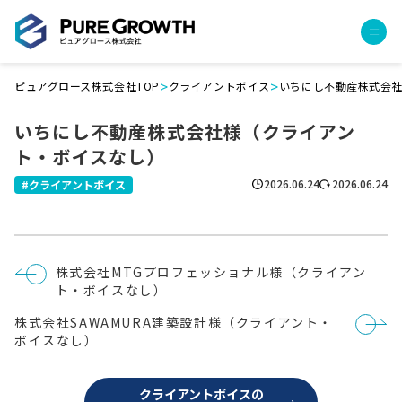
>
>
ピュアグロース株式会社TOP
クライアントボイス
いちにし不動産株式会
サービス
いちにし不動産株式会社様（クライアン
経営コンサルティング
ト・ボイスなし）
PGハウス（住宅フランチャイズ）
広告運用代行
2026.06.24
2026.06.24
クライアントボイス
採用チャンネル作成
成功報酬型コストダウン
成長ビルダー視察会・勉強会
投
株式会社MTGプロフェッショナル様（クライアン
土地・顧客管理システム
稿
ト・ボイスなし）
ナ
ビ
事例
株式会社SAWAMURA建築設計様（クライアント・
ゲ
ー
ボイスなし）
プロジェクト事例
シ
ョ
クライアントボイス
ン
クライアントボイスの