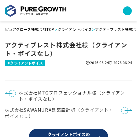
>
>
ピュアグロース株式会社TOP
クライアントボイス
アクティブレスト株式
サービス
アクティブレスト株式会社様（クライアン
経営コンサルティング
ト・ボイスなし）
PGハウス（住宅フランチャイズ）
広告運用代行
2026.06.24
2026.06.24
クライアントボイス
採用チャンネル作成
成功報酬型コストダウン
成長ビルダー視察会・勉強会
投
株式会社MTGプロフェッショナル様（クライアン
土地・顧客管理システム
稿
ト・ボイスなし）
ナ
ビ
事例
株式会社SAWAMURA建築設計様（クライアント・
ゲ
ー
ボイスなし）
プロジェクト事例
シ
ョ
クライアントボイス
ン
クライアントボイスの