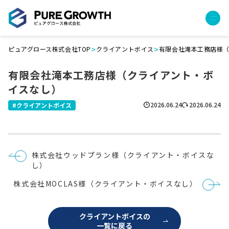
>
>
ピュアグロース株式会社TOP
クライアントボイス
有限会社滝本工務店様
サービス
有限会社滝本工務店様（クライアント・ボ
経営コンサルティング
イスなし）
PGハウス（住宅フランチャイズ）
広告運用代行
2026.06.24
2026.06.24
クライアントボイス
採用チャンネル作成
成功報酬型コストダウン
成長ビルダー視察会・勉強会
投
株式会社ウッドプラン様（クライアント・ボイスな
土地・顧客管理システム
稿
し）
ナ
ビ
事例
株式会社MOCLAS様（クライアント・ボイスなし）
ゲ
ー
プロジェクト事例
シ
ョ
クライアントボイス
クライアントボイスの
ン
一覧に戻る