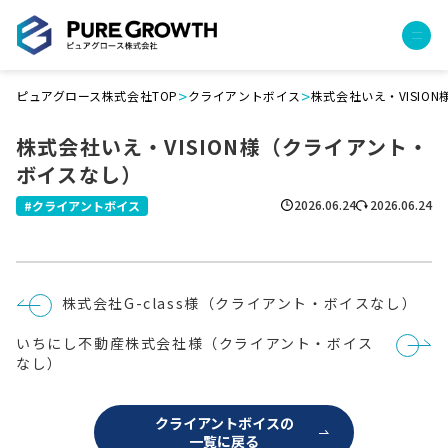
>
>
ピュアグロース株式会社TOP
クライアントボイス
株式会社いえ・VISIO
サービス
株式会社いえ・VISION様（クライアント・
経営コンサルティング
ボイスなし）
PGハウス（住宅フランチャイズ）
広告運用代行
2026.06.24
2026.06.24
クライアントボイス
採用チャンネル作成
成功報酬型コストダウン
成長ビルダー視察会・勉強会
投
株式会社G-class様（クライアント・ボイスなし）
土地・顧客管理システム
稿
ナ
いちにし不動産株式会社様（クライアント・ボイス
ビ
事例
ゲ
なし）
ー
プロジェクト事例
シ
ョ
クライアントボイス
クライアントボイスの
ン
一覧に戻る