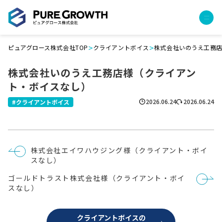
>
>
ピュアグロース株式会社TOP
クライアントボイス
株式会社いのうえ工務
サービス
株式会社いのうえ工務店様（クライアン
経営コンサルティング
ト・ボイスなし）
PGハウス（住宅フランチャイズ）
広告運用代行
2026.06.24
2026.06.24
クライアントボイス
採用チャンネル作成
成功報酬型コストダウン
成長ビルダー視察会・勉強会
投
株式会社エイワハウジング様（クライアント・ボイ
土地・顧客管理システム
稿
スなし）
ナ
ビ
事例
ゴールドトラスト株式会社様（クライアント・ボイ
ゲ
ー
スなし）
プロジェクト事例
シ
ョ
クライアントボイス
ン
クライアントボイスの