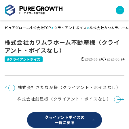
>
>
ピュアグロース株式会社TOP
クライアントボイス
株式会社カワムラホー
サービス
株式会社カワムラホーム不動産様（クライ
経営コンサルティング
アント・ボイスなし）
PGハウス（住宅フランチャイズ）
広告運用代行
2026.06.24
2026.06.24
クライアントボイス
採用チャンネル作成
成功報酬型コストダウン
成長ビルダー視察会・勉強会
投
株式会社きたなか様（クライアント・ボイスなし）
土地・顧客管理システム
稿
ナ
株式会社創建様（クライアント・ボイスなし）
ビ
事例
ゲ
ー
プロジェクト事例
シ
クライアントボイスの
ョ
クライアントボイス
一覧に戻る
ン