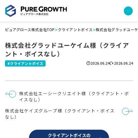
>
>
ピュアグロース株式会社TOP
クライアントボイス
株式会社グラッドユー
サービス
株式会社グラッドユーケイム様（クライア
経営コンサルティング
ント・ボイスなし）
PGハウス（住宅フランチャイズ）
広告運用代行
2026.06.24
2026.06.24
クライアントボイス
採用チャンネル作成
成功報酬型コストダウン
成長ビルダー視察会・勉強会
投
株式会社エーシークリエイト様（クライアント・ボ
土地・顧客管理システム
稿
イスなし）
ナ
ビ
事例
株式会社ケイズグループ様（クライアント・ボイス
ゲ
ー
なし）
プロジェクト事例
シ
ョ
クライアントボイス
ン
クライアントボイスの