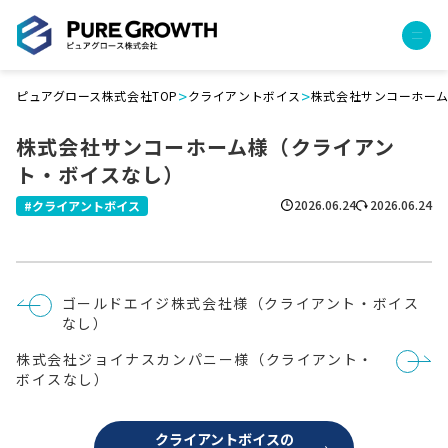
>
>
ピュアグロース株式会社TOP
クライアントボイス
株式会社サンコーホー
サービス
株式会社サンコーホーム様（クライアン
経営コンサルティング
ト・ボイスなし）
PGハウス（住宅フランチャイズ）
広告運用代行
2026.06.24
2026.06.24
クライアントボイス
採用チャンネル作成
成功報酬型コストダウン
成長ビルダー視察会・勉強会
投
ゴールドエイジ株式会社様（クライアント・ボイス
土地・顧客管理システム
稿
なし）
ナ
ビ
事例
株式会社ジョイナスカンパニー様（クライアント・
ゲ
ー
ボイスなし）
プロジェクト事例
シ
ョ
クライアントボイス
ン
クライアントボイスの