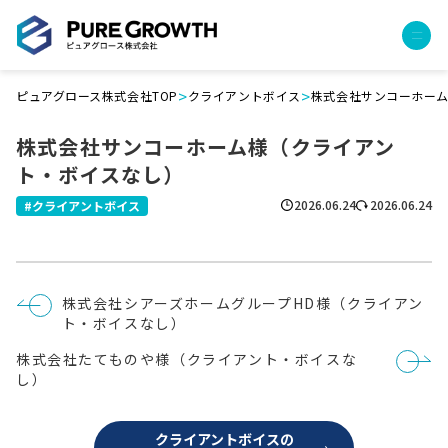
>
>
ピュアグロース株式会社TOP
クライアントボイス
株式会社サンコーホー
サービス
株式会社サンコーホーム様（クライアン
経営コンサルティング
ト・ボイスなし）
PGハウス（住宅フランチャイズ）
広告運用代行
2026.06.24
2026.06.24
クライアントボイス
採用チャンネル作成
成功報酬型コストダウン
成長ビルダー視察会・勉強会
投
株式会社シアーズホームグループHD様（クライアン
土地・顧客管理システム
稿
ト・ボイスなし）
ナ
ビ
事例
株式会社たてものや様（クライアント・ボイスな
ゲ
ー
し）
プロジェクト事例
シ
ョ
クライアントボイス
ン
クライアントボイスの