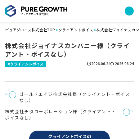
>
>
ピュアグロース株式会社TOP
クライアントボイス
株式会社ジョイナスカ
サービス
株式会社ジョイナスカンパニー様（クライ
経営コンサルティング
アント・ボイスなし）
PGハウス（住宅フランチャイズ）
広告運用代行
2026.06.24
2026.06.24
クライアントボイス
採用チャンネル作成
成功報酬型コストダウン
成長ビルダー視察会・勉強会
投
ゴールドエイジ株式会社様（クライアント・ボイス
土地・顧客管理システム
稿
なし）
ナ
ビ
事例
株式会社チタコーポレーション様（クライアント・
ゲ
ー
ボイスなし）
プロジェクト事例
シ
ョ
クライアントボイス
ン
クライアントボイスの