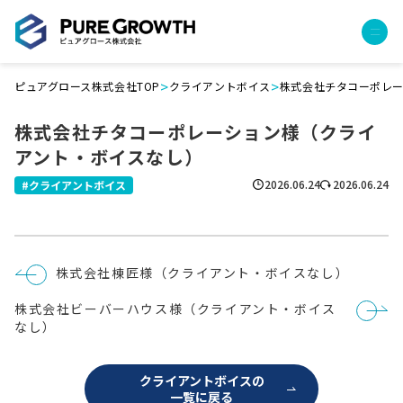
>
>
ピュアグロース株式会社TOP
クライアントボイス
株式会社チタコーポレ
サービス
株式会社チタコーポレーション様（クライ
経営コンサルティング
アント・ボイスなし）
PGハウス（住宅フランチャイズ）
広告運用代行
2026.06.24
2026.06.24
クライアントボイス
採用チャンネル作成
成功報酬型コストダウン
成長ビルダー視察会・勉強会
投
株式会社棟匠様（クライアント・ボイスなし）
土地・顧客管理システム
稿
ナ
株式会社ビーバーハウス様（クライアント・ボイス
ビ
事例
ゲ
なし）
ー
プロジェクト事例
シ
ョ
クライアントボイス
クライアントボイスの
ン
一覧に戻る