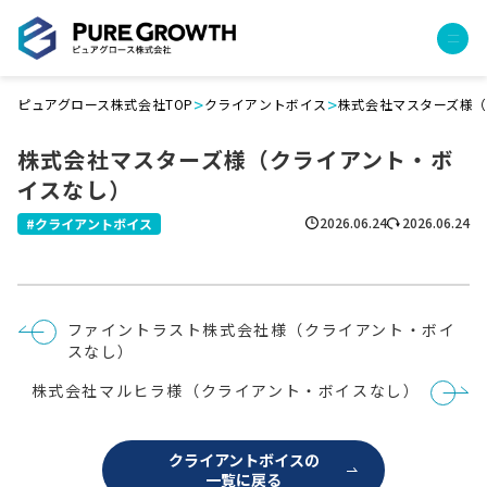
>
>
ピュアグロース株式会社TOP
クライアントボイス
株式会社マスターズ様
サービス
株式会社マスターズ様（クライアント・ボ
経営コンサルティング
イスなし）
PGハウス（住宅フランチャイズ）
広告運用代行
2026.06.24
2026.06.24
クライアントボイス
採用チャンネル作成
成功報酬型コストダウン
成長ビルダー視察会・勉強会
投
ファイントラスト株式会社様（クライアント・ボイ
土地・顧客管理システム
稿
スなし）
ナ
ビ
事例
株式会社マルヒラ様（クライアント・ボイスなし）
ゲ
ー
プロジェクト事例
シ
ョ
クライアントボイス
クライアントボイスの
ン
一覧に戻る