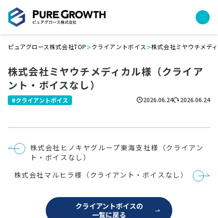
>
>
ピュアグロース株式会社TOP
クライアントボイス
株式会社ミヤウチメデ
サービス
株式会社ミヤウチメディカル様（クライア
経営コンサルティング
ント・ボイスなし）
PGハウス（住宅フランチャイズ）
広告運用代行
2026.06.24
2026.06.24
クライアントボイス
採用チャンネル作成
成功報酬型コストダウン
成長ビルダー視察会・勉強会
投
株式会社ヒノキヤグループ東海支社様（クライアン
土地・顧客管理システム
稿
ト・ボイスなし）
ナ
ビ
事例
株式会社マルヒラ様（クライアント・ボイスなし）
ゲ
ー
プロジェクト事例
シ
ョ
クライアントボイス
クライアントボイスの
ン
一覧に戻る