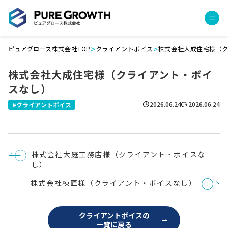
>
>
ピュアグロース株式会社TOP
クライアントボイス
株式会社大成住宅様（
サービス
株式会社大成住宅様（クライアント・ボイ
経営コンサルティング
スなし）
PGハウス（住宅フランチャイズ）
広告運用代行
2026.06.24
2026.06.24
クライアントボイス
採用チャンネル作成
成功報酬型コストダウン
成長ビルダー視察会・勉強会
投
株式会社大庭工務店様（クライアント・ボイスな
土地・顧客管理システム
稿
し）
ナ
ビ
事例
株式会社棟匠様（クライアント・ボイスなし）
ゲ
ー
プロジェクト事例
シ
ョ
クライアントボイス
クライアントボイスの
ン
一覧に戻る