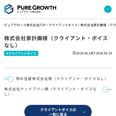
>
>
ピュアグロース株式会社TOP
クライアントボイス
株式会社家計画様（ク
サービス
株式会社家計画様（クライアント・ボイス
経営コンサルティング
なし）
PGハウス（住宅フランチャイズ）
広告運用代行
2026.06.24
2026.06.24
クライアントボイス
採用チャンネル作成
成功報酬型コストダウン
成長ビルダー視察会・勉強会
投
熊木住建株式会社様（クライアント・ボイスなし）
土地・顧客管理システム
稿
ナ
株式会社ウッドプラン様（クライアント・ボイスな
ビ
事例
ゲ
し）
ー
プロジェクト事例
シ
ョ
クライアントボイス
クライアントボイスの
ン
一覧に戻る