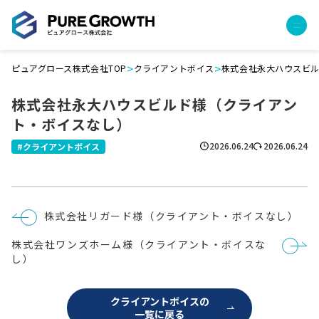
>
>
ピュアグロース株式会社TOP
クライアントボイス
株式会社永大ハウスビ
サービス
株式会社永大ハウスビルド様（クライアン
経営コンサルティング
ト・ボイスなし）
PGハウス（住宅フランチャイズ）
広告運用代行
2026.06.24
2026.06.24
クライアントボイス
採用チャンネル作成
成功報酬型コストダウン
成長ビルダー視察会・勉強会
投
株式会社リガード様（クライアント・ボイスなし）
土地・顧客管理システム
稿
ナ
株式会社ワンズホーム様（クライアント・ボイスな
ビ
事例
ゲ
し）
ー
プロジェクト事例
シ
ョ
クライアントボイス
クライアントボイスの
ン
一覧に戻る