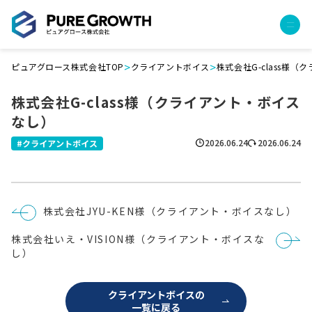
>
>
ピュアグロース株式会社TOP
クライアントボイス
株式会社G-class様
サービス
株式会社G-class様（クライアント・ボイス
経営コンサルティング
なし）
PGハウス（住宅フランチャイズ）
広告運用代行
2026.06.24
2026.06.24
クライアントボイス
採用チャンネル作成
成功報酬型コストダウン
成長ビルダー視察会・勉強会
投
株式会社JYU-KEN様（クライアント・ボイスなし）
土地・顧客管理システム
稿
ナ
株式会社いえ・VISION様（クライアント・ボイスな
ビ
事例
ゲ
し）
ー
プロジェクト事例
シ
ョ
クライアントボイス
クライアントボイスの
ン
一覧に戻る