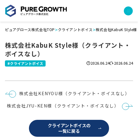
>
>
ピュアグロース株式会社TOP
クライアントボイス
株式会社KabuK Sty
サービス
株式会社KabuK Style様（クライアント・
経営コンサルティング
ボイスなし）
PGハウス（住宅フランチャイズ）
広告運用代行
2026.06.24
2026.06.24
クライアントボイス
採用チャンネル作成
成功報酬型コストダウン
成長ビルダー視察会・勉強会
投
株式会社KENYOU様（クライアント・ボイスなし）
土地・顧客管理システム
稿
ナ
株式会社JYU-KEN様（クライアント・ボイスなし）
ビ
事例
ゲ
ー
プロジェクト事例
シ
クライアントボイスの
ョ
クライアントボイス
一覧に戻る
ン