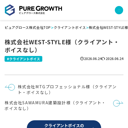
>
>
ピュアグロース株式会社TOP
クライアントボイス
株式会社WEST-STY
サービス
株式会社WEST-STYLE様（クライアント・
経営コンサルティング
ボイスなし）
PGハウス（住宅フランチャイズ）
広告運用代行
2026.06.24
2026.06.24
クライアントボイス
採用チャンネル作成
成功報酬型コストダウン
成長ビルダー視察会・勉強会
投
株式会社MTGプロフェッショナル様（クライアン
土地・顧客管理システム
稿
ト・ボイスなし）
ナ
ビ
事例
株式会社SAWAMURA建築設計様（クライアント・
ゲ
ー
ボイスなし）
プロジェクト事例
シ
ョ
クライアントボイス
ン
クライアントボイスの