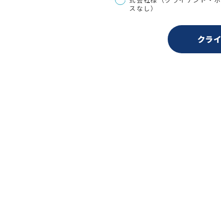
ナ
スなし）
ビ
ゲ
ー
シ
クラ
ョ
ン