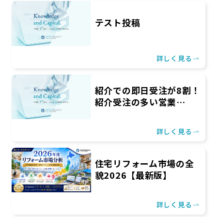
お役立ち情報
テスト投稿
資料ダウンロード
セミナー
コラム
詳しく見る
メンバー紹介
紹介での即日受注が8割！
会社概要
紹介受注の多い営業…
お問い合わせ
詳しく見る
資料ダウンロード
住宅リフォーム市場の全
貌2026【最新版】
PGハウスについて
詳しく見る