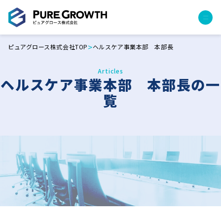
>
ピュアグロース株式会社TOP
ヘルスケア事業本部 本部長
サービス
経営コンサルティング
Articles
ヘルスケア事業本部 本部長の一
PGハウス（住宅フランチャイズ）
覧
広告運用代行
採用チャンネル作成
成功報酬型コストダウン
成長ビルダー視察会・勉強会
土地・顧客管理システム
事例
プロジェクト事例
クライアントボイス