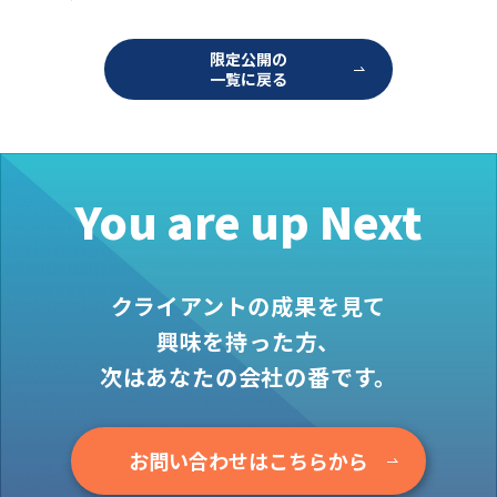
ナ
お役立ち情報
ビ
ゲ
資料ダウンロード
ー
限定公開の
シ
一覧に戻る
セミナー
ョ
ン
コラム
メンバー紹介
You are up Next
会社概要
お問い合わせ
クライアントの成果を見て
興味を持った方、
資料ダウンロード
次はあなたの会社の番です。
PGハウスについて
お問い合わせはこちらから