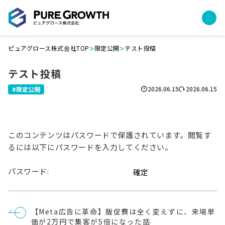
>
>
ピュアグロース株式会社TOP
限定公開
テスト投稿
サービス
テスト投稿
経営コンサルティング
PGハウス（住宅フランチャイズ）
2026.06.15
2026.06.15
限定公開
広告運用代行
採用チャンネル作成
成功報酬型コストダウン
このコンテンツはパスワードで保護されています。閲覧す
成長ビルダー視察会・勉強会
るには以下にパスワードを入力してください。
土地・顧客管理システム
パスワード:
事例
プロジェクト事例
投
クライアントボイス
【Meta広告に革命】販促費は全く変えずに、来場単
稿
価が2万円で集客が5倍になった話