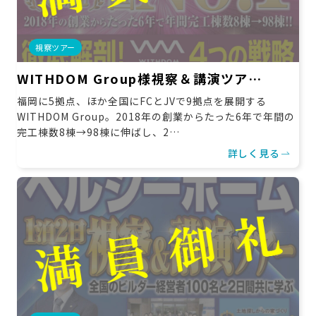
視察ツアー
WITHDOM Group様視察＆講演ツア…
福岡に5拠点、ほか全国にFCとJVで9拠点を展開する
WITHDOM Group。2018年の創業からたった6年で年間の
完工棟数8棟→98棟に伸ばし、2…
詳しく見る