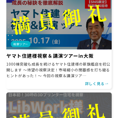
視察ツアー
ヤマト住建様視察＆講演ツアーin大阪
1000棟突破も成長を続けるヤマト住建様の新旗艦店を初公
開します ～待望の視察決定！市場縮小の閉塞感を打ち破る
ヒントがあった！～ 今回の視察＆講演ツア…
詳しく見る