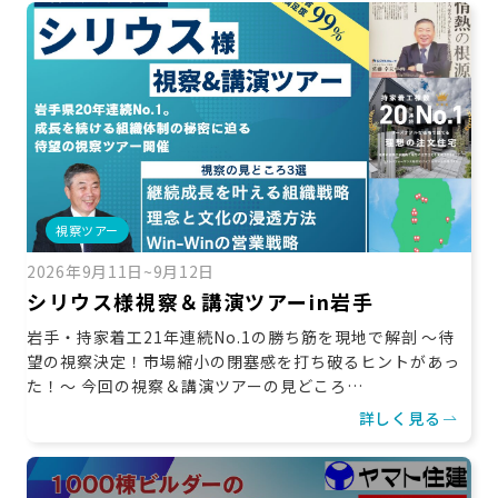
お役立ち情報
資料ダウンロード
セミナー
コラム
メンバー紹介
会社概要
視察ツアー
お問い合わせ
2026年9月11日~9月12日
シリウス様視察＆講演ツアーin岩手
岩手・持家着工21年連続No.1の勝ち筋を現地で解剖 ～待
資料ダウンロード
望の視察決定！市場縮小の閉塞感を打ち破るヒントがあっ
た！～ 今回の視察＆講演ツアーの見どころ…
詳しく見る
PGハウスについて