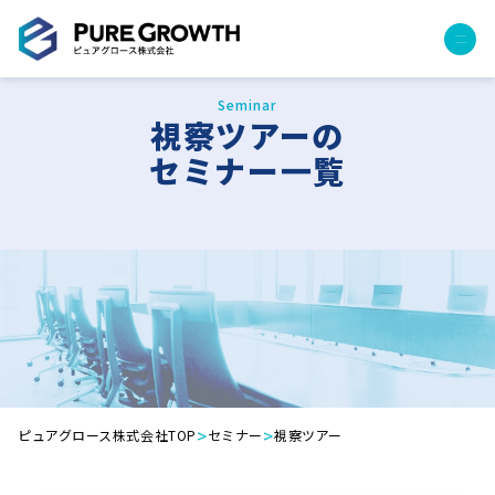
Seminar
サービス
視察ツアーの
経営コンサルティング
セミナー一覧
PGハウス（住宅フランチャイズ）
広告運用代行
採用チャンネル作成
成功報酬型コストダウン
成長ビルダー視察会・勉強会
土地・顧客管理システム
事例
プロジェクト事例
>
>
ピュアグロース株式会社TOP
セミナー
視察ツアー
クライアントボイス