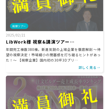
視察ツアー
2025/02/21
LibWork様 視察&講演ツアー…
年間完工棟数380棟。新進気鋭の上場企業を徹底解剖 ～待
望の視察決定！市場縮小の閉塞感を打ち破るヒントがあっ
た！～ 【視察企業】国内初の30坪3Dプリ…
詳しく見る