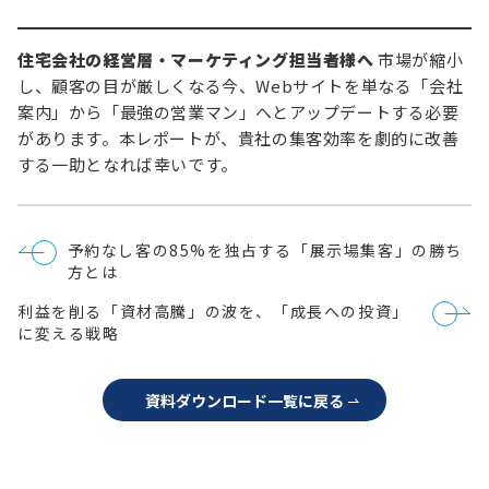
住宅会社の経営層・マーケティング担当者様へ
市場が縮小
し、顧客の目が厳しくなる今、Webサイトを単なる「会社
案内」から「最強の営業マン」へとアップデートする必要
があります。本レポートが、貴社の集客効率を劇的に改善
する一助となれば幸いです。
投
予約なし客の85%を独占する「展示場集客」の勝ち
稿
方とは
ナ
ビ
利益を削る「資材高騰」の波を、「成長への投資」
ゲ
ー
に変える戦略
シ
ョ
ン
資料ダウンロード一覧に戻る