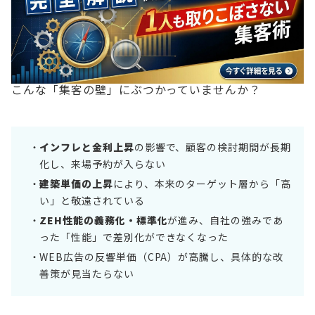
お役立ち情報
資料ダウンロード
セミナー
コラム
こんな「集客の壁」にぶつかっていませんか？
メンバー紹介
会社概要
インフレと金利上昇
の影響で、顧客の検討期間が長期
化し、来場予約が入らない
お問い合わせ
建築単価の上昇
により、本来のターゲット層から「高
い」と敬遠されている
資料ダウンロード
ZEH性能の義務化・標準化
が進み、自社の強みであ
った「性能」で差別化ができなくなった
WEB広告の反響単価（CPA）が高騰し、具体的な改
PGハウスについて
善策が見当たらない