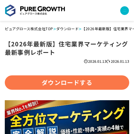
>
>
ピュアグロース株式会社TOP
ダウンロード
【2026年最新版】住宅業界
サービス
【2026年最新版】住宅業界マーケティング
経営コンサルティング
最新事例レポート
PGハウス（住宅フランチャイズ）
広告運用代行
2026.01.13
2026.01.13
採用チャンネル作成
成功報酬型コストダウン
ダウンロードする
成長ビルダー視察会・勉強会
土地・顧客管理システム
事例
プロジェクト事例
クライアントボイス