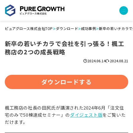
>
>
>
ピュアグロース株式会社TOP
ダウンロード
成功事例
新卒の若いチカラで
サービス
新卒の若いチカラで会社を引っ張る！楓工
経営コンサルティング
務店の2つの成長戦略
PGハウス（住宅フランチャイズ）
広告運用代行
2024.06.14
2024.08.21
採用チャンネル作成
成功報酬型コストダウン
ダウンロードする
成長ビルダー視察会・勉強会
土地・顧客管理システム
事例
楓工務店の社長の田尻氏が講演された2024年6月「注文住
宅のみで50棟達成セミナー」の
ダイジェスト版
をご覧いた
プロジェクト事例
だけます。
クライアントボイス