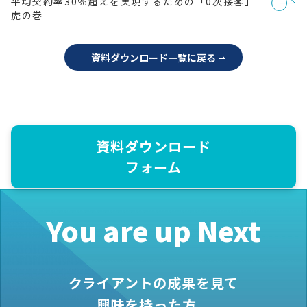
平均契約率30％超えを実現するための「0次接客」
ゲ
ー
虎の巻
シ
ョ
ン
資料ダウンロード一覧に戻る
資料ダウンロード
フォーム
You are up Next
クライアントの成果を見て
興味を持った方、