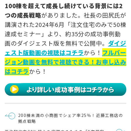
100棟を超えて成長し続けている背景には2
つの成長戦略
がありました。社長の田尻氏が
講演された2024年6月「注文住宅のみで50棟
達成セミナー」より、約35分の成功事例動
画のダイジェスト版を無料で公開中。
ダイジ
ェスト版動画の視聴はコチラ
から！
フルバー
ジョン動画を無料で視聴できる！お申し込み
はコチラ
から！
投
200棟未満の小商圏でシェア率25％！近藤工務店の
稿
拠点戦略
ナ
ビ