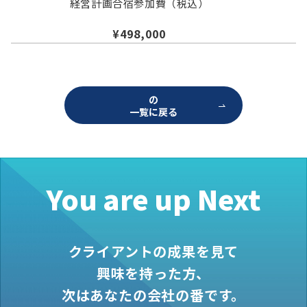
経営計画合宿参加費（税込）
お役立ち情報
¥498,000
資料ダウンロード
セミナー
コラム
の
メンバー紹介
一覧に戻る
会社概要
お問い合わせ
You are up Next
資料ダウンロード
クライアントの成果を見て
PGハウスについて
興味を持った方、
次はあなたの会社の番です。