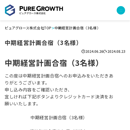
>
ピュアグロース株式会社TOP
中期経営計画合宿（3名様）
サービス
中期経営計画合宿（3名様）
経営コンサルティング
PGハウス（住宅フランチャイズ）
2024.06.26
2024.08.23
広告運用代行
中期経営計画合宿（3名様）
採用チャンネル作成
成功報酬型コストダウン
この度は中期経営計画合宿へのお申込みをいただきあ
成長ビルダー視察会・勉強会
りがとうございます。
申し込み内容をご確認いただき、
土地・顧客管理システム
宜しければ下記ボタンよりクレジットカード決済をお
願いいたします。
事例
プロジェクト事例
中期経営計画合宿（3名様）
クライアントボイス