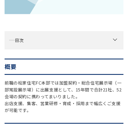
お役立ち情報
資料ダウンロード
セミナー
コラム
目次
メンバー紹介
会社概要
概要
お問い合わせ
前職の桧家住宅FC本部では加盟契約・総合住宅展示場（一
資料ダウンロード
部常設展示場）に出展支援として、15年間で合計21社、52
会場の契約に携わってまいりました。
出店支援、集客、営業研修・育成・採用まで幅広くご支援
PGハウスについて
が可能です。