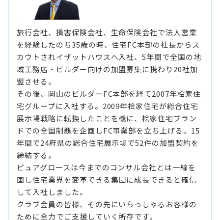
旅行会社、損害保険会社、生命保険会社で法人営業
を経験したのち35歳の時、住宅FC本部の社長からス
カウトされイザットハウスへ入社、5年間で全国の地
域工務店・ビルダー向けの加盟募集に携わり20社加
盟させる。
その後、岡山のビルダーFC本部を経て2007年桧家住
宅グループに入社する。2009年桧家住宅が総合住宅
展示場戦略に転換したことを機に、桧家住宅ブラン
ドでの全国制覇を企画しFC事業部を立ち上げる。15
年間で24府県の総合住宅展示場で52件の加盟契約を
締結する。
ピュアグロースは今までのコンサル会社とは一線を
画し住宅業界を変革できる集団に成長できると確信
して入社しました。
クラブ会員の皆様、その先にいらっしゃるお客様の
ために全力でご支援していく所存です。