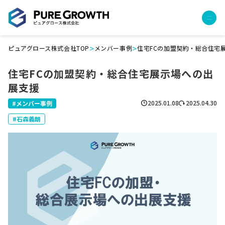
>
>
ピュアグロース株式会社TOP
メンバー事例
住宅FCの加盟契約・総合住宅
サービス
住宅FCの加盟契約・総合住宅展示場への出
経営コンサルティング
展支援
PGハウス（住宅フランチャイズ）
広告運用代行
2025.01.08
2025.04.30
メンバー事例
採用チャンネル作成
石森義朗
成功報酬型コストダウン
成長ビルダー視察会・勉強会
土地・顧客管理システム
事例
プロジェクト事例
クライアントボイス