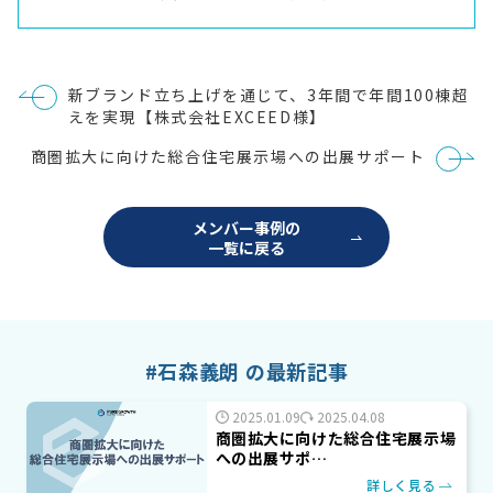
投
新ブランド立ち上げを通じて、3年間で年間100棟超
稿
えを実現【株式会社EXCEED様】
ナ
ビ
商圏拡大に向けた総合住宅展示場への出展サポート
ゲ
ー
シ
ョ
メンバー事例の
ン
一覧に戻る
#石森義朗 の最新記事
2025.01.09
2025.04.08
商圏拡大に向けた総合住宅展示場
への出展サポ…
詳しく見る