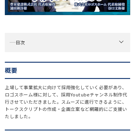
お役立ち情報
資料ダウンロード
セミナー
コラム
目次
メンバー紹介
会社概要
概要
お問い合わせ
上場して事業拡大に向けて採用強化していく必要があり、
資料ダウンロード
ロゴスホーム様に対して、採用Youtubeチャンネル制作代
行させていただきました。スムーズに進行できるように、
トークスクリプトの作成・企画立案など網羅的にご支援い
PGハウスについて
たしました。