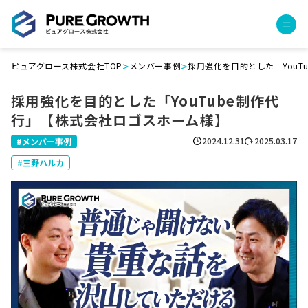
>
>
ピュアグロース株式会社TOP
メンバー事例
採用強化を目的とした「YouT
サービス
採用強化を目的とした「YouTube制作代
経営コンサルティング
行」【株式会社ロゴスホーム様】
PGハウス（住宅フランチャイズ）
広告運用代行
2024.12.31
2025.03.17
メンバー事例
採用チャンネル作成
三野ハルカ
成功報酬型コストダウン
成長ビルダー視察会・勉強会
土地・顧客管理システム
事例
プロジェクト事例
クライアントボイス