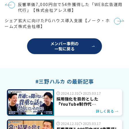
投
反響単価7,000円台で54件獲得した「WEB広告運用
稿
代行」【株式会社アレス様】
ナ
ビ
シェア拡大に向けたPGハウス導入支援【ノーク・ホ
ゲ
ー
ームズ株式会社様】
シ
ョ
ン
メンバー事例の
一覧に戻る
#三野ハルカ の最新記事
2024.12.31
2025.03.17
採用強化を目的とした
「YouTube制作代…
詳しく見る
2024.12.31
2025.03.17
反響単価7,000円台で54件獲得し