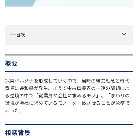
お役立ち情報
資料ダウンロード
セミナー
コラム
目次
メンバー紹介
会社概要
概要
お問い合わせ
採用ペルソナを形成していく中で、当時の経営理念と時代
背景に違和感が発生。加えて中古車業界の一連の問題によ
る逆境の中で「従業員が会社に求めるモノ」、「まわりの
資料ダウンロード
環境が会社に求めているモノ」を一致させることが急務で
あった。
PGハウスについて
相談背景