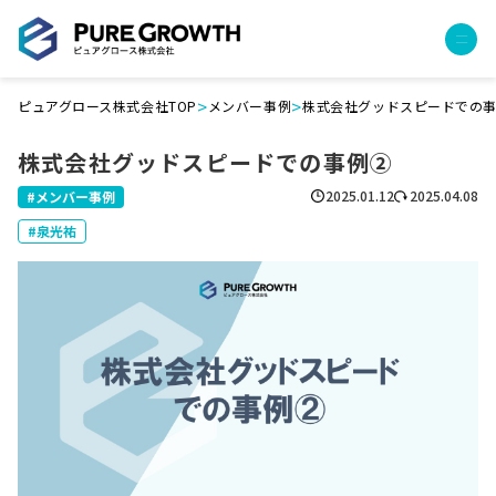
>
>
ピュアグロース株式会社TOP
メンバー事例
株式会社グッドスピードでの
サービス
株式会社グッドスピードでの事例②
経営コンサルティング
PGハウス（住宅フランチャイズ）
2025.01.12
2025.04.08
メンバー事例
広告運用代行
泉光祐
採用チャンネル作成
成功報酬型コストダウン
成長ビルダー視察会・勉強会
土地・顧客管理システム
事例
プロジェクト事例
クライアントボイス