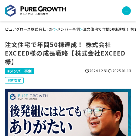
>
>
ピュアグロース株式会社TOP
メンバー事例
注文住宅で年間50棟達成！ 株式
サービス
注文住宅で年間50棟達成！ 株式会社
経営コンサルティング
EXCEED様の成長戦略【株式会社EXCEED
PGハウス（住宅フランチャイズ）
様】
広告運用代行
採用チャンネル作成
2024.12.31
2025.01.13
メンバー事例
成功報酬型コストダウン
笛吹実
成長ビルダー視察会・勉強会
土地・顧客管理システム
事例
プロジェクト事例
クライアントボイス