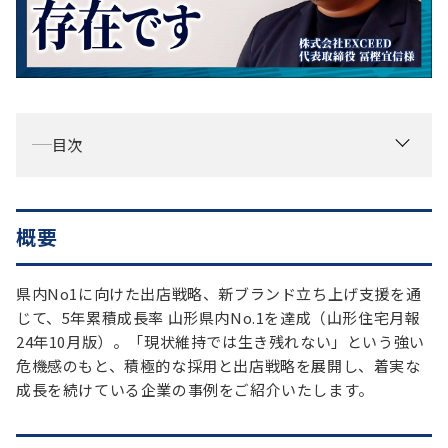
お役立ち情報
資料ダウンロード
セミナー
コラム
目次
メンバー紹介
会社概要
概要
お問い合わせ
県内No1に向けた出店戦略、新ブランド立ち上げ支援を通
資料ダウンロード
じて、5年累積成長率 山形県内No.1を達成（山形住宅月報
24年10月版）。「現状維持では生き残れない」という強い
危機感のもと、積極的な採用と出店戦略を展開し、着実な
PGハウスについて
成長を続けている企業の事例をご紹介いたします。