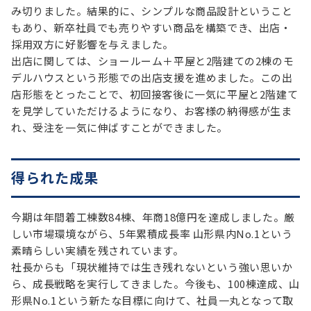
み切りました。結果的に、シンプルな商品設計ということ
もあり、新卒社員でも売りやすい商品を構築でき、出店・
採用双方に好影響を与えました。
出店に関しては、ショールーム＋平屋と2階建ての2棟のモ
デルハウスという形態での出店支援を進めました。この出
店形態をとったことで、初回接客後に一気に平屋と2階建て
を見学していただけるようになり、お客様の納得感が生ま
れ、受注を一気に伸ばすことができました。
得られた成果
今期は年間着工棟数84棟、年商18億円を達成しました。厳
しい市場環境ながら、5年累積成長率 山形県内No.1という
素晴らしい実績を残されています。
社長からも「現状維持では生き残れないという強い思いか
ら、成長戦略を実行してきました。今後も、100棟達成、山
形県No.1という新たな目標に向けて、社員一丸となって取