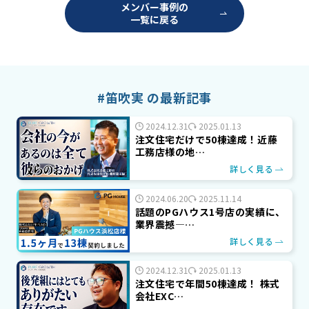
メンバー事例の
一覧に戻る
#笛吹実 の最新記事
2024.12.31
2025.01.13
注文住宅だけで50棟達成！近藤
工務店様の地…
詳しく見る
2024.06.20
2025.11.14
話題のPGハウス1号店の実績に、
業界震撼―…
詳しく見る
2024.12.31
2025.01.13
注文住宅で年間50棟達成！ 株式
会社EXC…