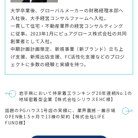
大学卒業後、グローバルメーカーの財務経理本部へ
入社後、大手経営コンサルファームへ入社。
一貫して住宅・不動産業界の経営コンサルティング
に従事。2023年1月にピュアグロース株式会社の共同
創業者として入社。
中期計画計画策定、新規事業（新ブランド）立ち上
げ支援、新規出店支援、FC活性化支援などのプロジ
ェクトに多数の経験と実績を持つ。
投
岩手県において持家着工ランキング20年連続No.1の
稿
地域密着型企業【株式会社シリウスEHC様】
ナ
ビ
話題のPGハウス1号店の実績に、業界震撼―展示場
ゲ
ー
OPEN後1.5ヶ月で13棟の契約【株式会社LIFE
シ
FUND様】
ョ
ン