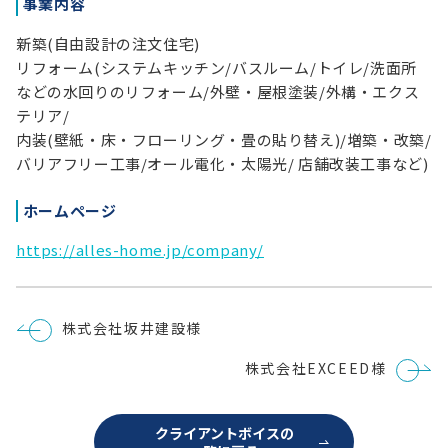
事業内容
新築(自由設計の注文住宅)
リフォーム(システムキッチン/バスルーム/トイレ/洗面所
などの水回りのリフォーム/外壁・屋根塗装/外構・エクス
テリア/
内装(壁紙・床・フローリング・畳の貼り替え)/増築・改築/
バリアフリー工事/オール電化・太陽光/ 店舗改装工事など)
ホームページ
https://alles-home.jp/company/
投
株式会社坂井建設様
稿
ナ
株式会社EXCEED様
ビ
ゲ
ー
シ
クライアントボイスの
ョ