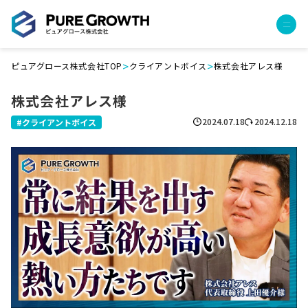
>
>
ピュアグロース株式会社TOP
クライアントボイス
株式会社アレス様
サービス
株式会社アレス様
経営コンサルティング
PGハウス（住宅フランチャイズ）
2024.07.18
2024.12.18
クライアントボイス
広告運用代行
採用チャンネル作成
成功報酬型コストダウン
成長ビルダー視察会・勉強会
土地・顧客管理システム
事例
プロジェクト事例
クライアントボイス