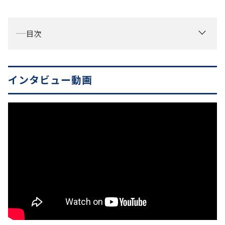
お役立ち情報
資料ダウンロード
目次
セミナー
コラム
メンバー紹介
インタビュー動画
会社概要
お問い合わせ
資料ダウンロード
PGハウスについて