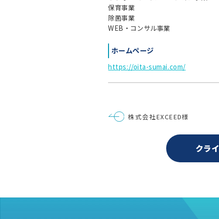
保育事業
除菌事業
WEB・コンサル事業
ホームページ
https://oita-sumai.com/
投
株式会社EXCEED様
稿
ナ
ビ
ゲ
クラ
ー
シ
ョ
ン