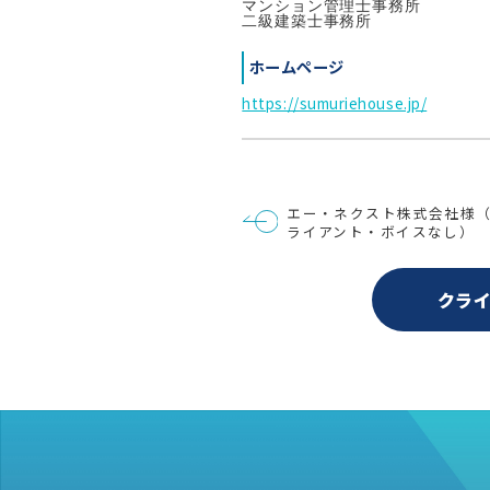
マンション管理士事務所

二級建築士事務所
ホームページ
https://sumuriehouse.jp/
投
エー・ネクスト株式会社様
稿
ライアント・ボイスなし）
ナ
ビ
ゲ
ー
クラ
シ
ョ
ン