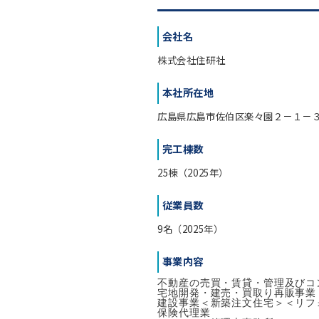
会社名
株式会社住研社
本社所在地
広島県広島市佐伯区楽々園２－１－
完工棟数
25棟（2025年）
従業員数
9名（2025年）
事業内容
不動産の売買・賃貸・管理及びコ
宅地開発・建売・買取り再販事業

建設事業＜新築注文住宅＞＜リフォ
保険代理業
