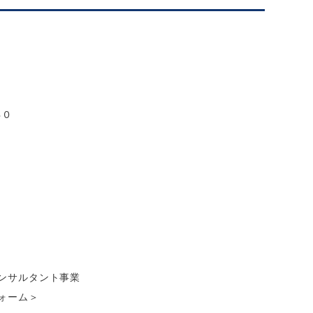
３０
ンサルタント事業

ーム＞
