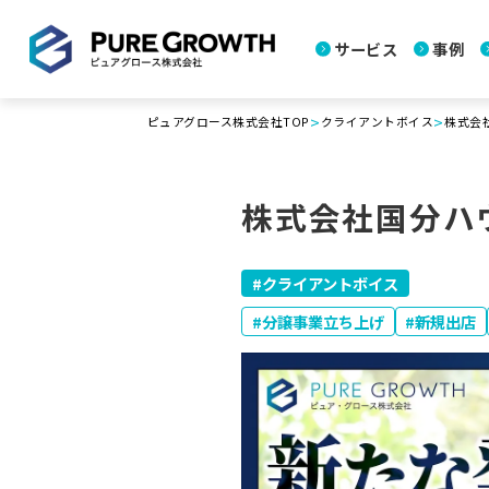
サービス
事例
>
>
ピュアグロース株式会社TOP
クライアントボイス
株式会
株式会社国分ハ
クライアントボイス
分譲事業立ち上げ
新規出店