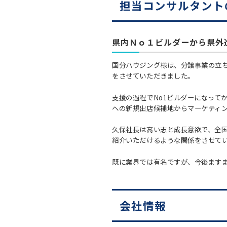
担当コンサルタント
県内Ｎｏ１ビルダーから県外
国分ハウジング様は、分譲事業の立
をさせていただきました。
支援の過程でNo1ビルダーになって
への新規出店候補地からマーケティ
久保社長は高い志と成長意欲で、全
紹介いただけるような関係をさせて
既に業界では有名ですが、今後ます
会社情報