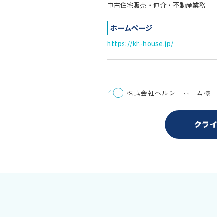
中古住宅販売・仲介・不動産業務
ホームページ
https://kh-house.jp/
投
株式会社ヘルシーホーム様
稿
ナ
ビ
ゲ
クラ
ー
シ
ョ
ン