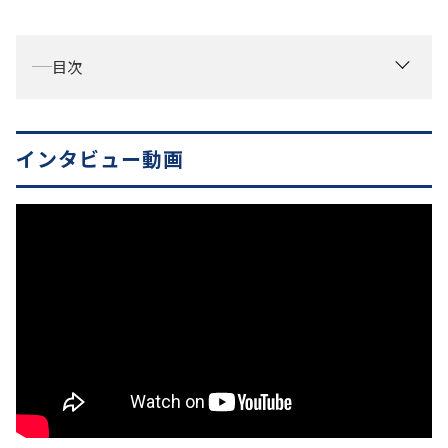
お役立ち情報
資料ダウンロード
目次
セミナー
コラム
メンバー紹介
インタビュー動画
会社概要
お問い合わせ
資料ダウンロード
PGハウスについて