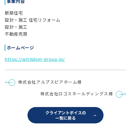
事業内容
新築住宅
設計・施工 住宅リフォーム
設計・施工
不動産売買
ホームページ
https://withdom-group.jp/
投
株式会社アルプスピアホーム様
稿
ナ
株式会社ロゴスホールディングス様
ビ
ゲ
ー
シ
クライアントボイスの
ョ
一覧に戻る
ン