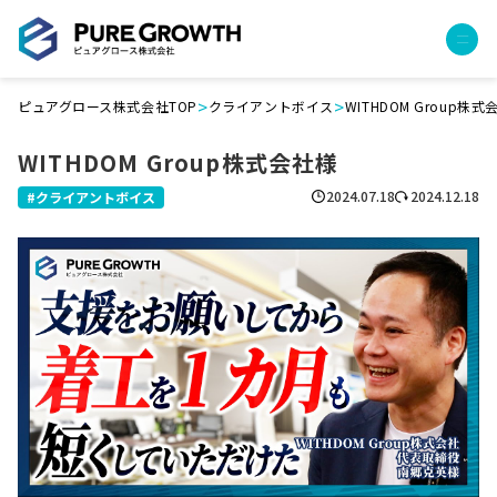
>
>
ピュアグロース株式会社TOP
クライアントボイス
WITHDOM Group株式
サービス
WITHDOM Group株式会社様
経営コンサルティング
PGハウス（住宅フランチャイズ）
2024.07.18
2024.12.18
クライアントボイス
広告運用代行
採用チャンネル作成
成功報酬型コストダウン
成長ビルダー視察会・勉強会
土地・顧客管理システム
事例
プロジェクト事例
クライアントボイス