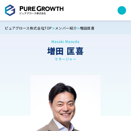
>
>
ピュアグロース株式会社TOP
メンバー紹介
増田匡喜
サービス
Masaki Masuda
経営コンサルティング
増田 匡喜
PGハウス（住宅フランチャイズ）
広告運用代行
マネージャー
採用チャンネル作成
成功報酬型コストダウン
成長ビルダー視察会・勉強会
土地・顧客管理システム
事例
プロジェクト事例
クライアントボイス