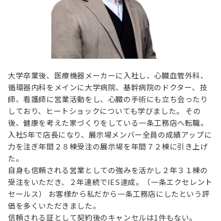
お役立ち情報
資料ダウンロード
セミナー
コラム
メンバー紹介
大学卒業後、医療機器メーカーに入社し、心臓血管外科、
循環器内科をメインに大学病院、基幹病院のドクター、技
会社概要
師、看護師に営業活動をし、心臓の手術にも立ち会ったり
しており、ヒートショックについても学びました。 その
お問い合わせ
後、健康を考えた家づくりをしている一条工務店へ転職。
入社5年で店長になり、展示場メンバー全員の成績アップに
力を注ぎ年間２８棟受注の展示場を年間７２棟に引き上げ
資料ダウンロード
た。
自身も信頼される営業としての強みを活かし２年３１棟の
受注をいただき、２年連続でIES達成。（一条エクセレント
PGハウスについて
セールス） お客様から私だから一条工務店にしたという評
価を多くいただきました。
信頼される証として契約後のキャンセルは1件もない。