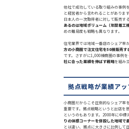
他社で成功している取り組みの事例
と経営者から言われることがありま
日本人の一次取得者に対して販売す
あるのは地域ボリューム（年間着工
めの難易度も戦略も異なります。
住宅業界では地域一番店のシェア率が
方の小商圏で注文住宅を50棟販売す
です。さすがに1,000棟商圏の事例
社に合った業績を伸ばす戦略
を組み
拠点戦略が業績アッ
小商圏だからこそ圧倒的なシェア率
重要です。拠点戦略というと出店を
というのもあります。2000年に中
りの体感コーナーを併設した地域で
とは違い、拠点に大きさに比例して