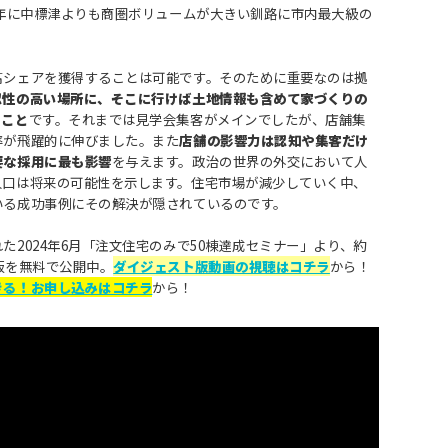
7年に中標津よりも商圏ボリュームが大きい釧路に市内最大級の
高シェアを獲得することは可能です。そのために重要なのは拠
認性の高い場所に、そこに行けば土地情報も含めて家づくりの
ること
です。それまでは見学会集客がメインでしたが、店舗集
率が飛躍的に伸びました。また
店舗の影響力は認知や集客だけ
要な採用に最も影響
を与えます。政治の世界の外交において人
人口は将来の可能性を示します。住宅市場が減少していく中、
いる成功事例にその解決が隠されているのです。
た2024年6月「注文住宅のみで50棟達成セミナー」より、約
版を無料で公開中。
ダイジェスト版動画の視聴はコチラ
から！
きる！お申し込みはコチラ
から！