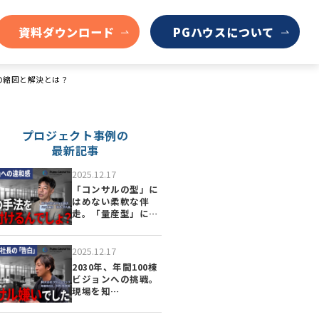
資料ダウンロード
PGハウスについて
の縮図と解決とは？
プロジェクト事例の
最新記事
2025.12.17
「コンサルの型」に
はめない柔軟な伴
走。「量産型」に…
2025.12.17
2030年、年間100棟
ビジョンへの挑戦。
現場を知…