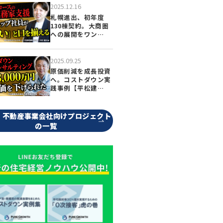
2025.12.16
札幌進出、初年度
130棟契約。大商圏
への展開をワン…
2025.09.25
原価削減を成長投資
へ。コストダウン実
践事例【平松建…
・不動産事業会社向けプロジェクト
の一覧