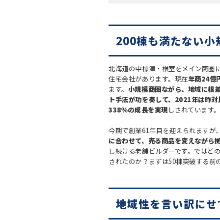
200棟も満たない
北海道の中標津・根室をメイン商圏
住宅会社があります。現在
年商24億
ます。
小規模商圏ながら、地域に根
ト手法が功を奏して、2021年は昨
338％の成長を実現
しされています
今期で創業61年目を迎えられますが
に合わせて、売る商品を変えながら
し続ける老舗ビルダーです。ではどの
されたのか？まずは50棟突破する前
地域性を言い訳にせ