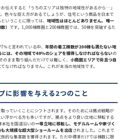
をお伝えすると「うちのエリアは独特の地域性があるから…」
す。色々な捉え方があるでしょうが、住宅という商品を日本で
るということに限っては、
地域性はほとんどありません。唯一
棟数）
です。1,000棟商圏と200棟商圏では、50棟を突破するた
7％と言われている中、
年間の着工棟数が200棟も満たない地
るには、その地域で40％のシェアを獲得しなければならない
の
をそのまま取り組んだだけでは難しく、
小商圏エリアで尚且つ自
立てなければなりません。これが本当の地域性です。
プに影響を与える2つのこと
を取っていくことにシフトされます。そのためには拠点戦略が
思い浮かべる方も多いですが、拠点をより良い立地に移転する
標津本社を国道沿いの
一等立地に移転し、モデルルームや家づく
最も大規模な超大型ショールームを出店
されました。これまで
圧倒的な集客数を獲得されます。ただ中標津だけでは棟数に限