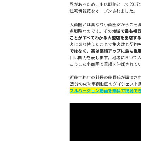
界があるため、出店戦略として201
住宅情報館をオープンされました。
大商圏とは異なり小商圏だからこそ
点戦略なのです。その
地域で最も視
ことがすべてわかる大型店を出店す
客に切り替えたことで集客数と契約
ではなく、実は業績アップに最も重
口は国力を表します。地域において
こうした小商圏で業績を伸ばされて
近藤工務店の社長の藤野氏が講演され
25分の成功事例動画のダイジェスト
フルバージョン動画を無料で視聴で