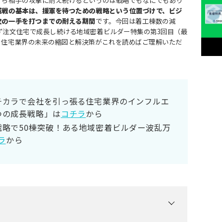
城戦の基本は、援軍を待つための戦略という位置づけで、ビジ
次の一手を打つまでの耐える期間
です。今回は着工棟数の減
ず注文住宅で成長し続ける地域密着ビルダー特集の第3回目（最
。住宅業界の未来の縮図と解決策がこれを読めばご理解いただ
チカラで会社を引っ張る住宅業界のインフルエ
つの成長戦略」は
コチラ
から
戦略で50棟突破！ある地域密着ビルダー波乱万
ラ
から