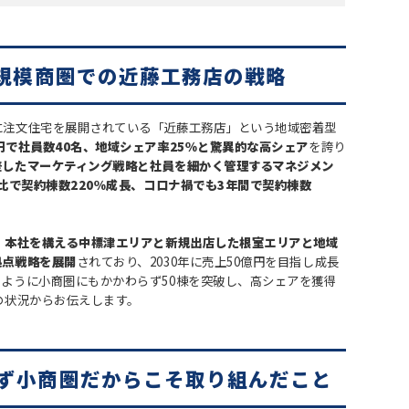
小規模商圏での近藤工務店の戦略
に注文住宅を展開されている「近藤工務店」という地域密着型
円で社員数40名、地域シェア率25％と驚異的な高シェア
を誇り
差したマーケティング戦略と社員を細かく管理するマネジメン
対比で契約棟数220％成長、コロナ禍でも3年間で契約棟数
。
、
本社を構える中標津エリアと新規出店した根室エリアと地域
拠点戦略を展開
されており、2030年に売上50億円を目指し成長
ように小商圏にもかかわらず50棟を突破し、高シェアを獲得
の状況からお伝えします。
ず小商圏だからこそ取り組んだこと