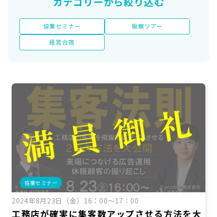
カテゴリーから絞り込む
お役立ち情報
資料ダウンロード
協業セミナー
視察ツアー
セミナー
経営合宿
コラム
メンバー紹介
会社概要
お問い合わせ
資料ダウンロード
協業セミナー
PGハウスについて
2024年8月23日（金）16：00～17：00
工務店が確実に集客数アップさせる方法を大