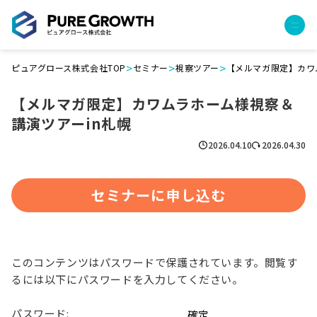
>
>
>
ピュアグロース株式会社TOP
セミナー
視察ツアー
【メルマガ限定】カワ
サービス
【メルマガ限定】カワムラホーム様視察＆
経営コンサルティング
講演ツアーin札幌
PGハウス（住宅フランチャイズ）
広告運用代行
2026.04.10
2026.04.30
採用チャンネル作成
成功報酬型コストダウン
セミナーに申し込む
成長ビルダー視察会・勉強会
土地・顧客管理システム
事例
このコンテンツはパスワードで保護されています。閲覧す
プロジェクト事例
るには以下にパスワードを入力してください。
クライアントボイス
パスワード: