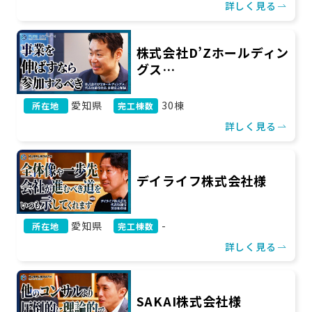
詳しく見る
株式会社D’Zホールディン
グス…
愛知県
30棟
所在地
完工棟数
詳しく見る
デイライフ株式会社様
愛知県
-
所在地
完工棟数
詳しく見る
SAKAI株式会社様