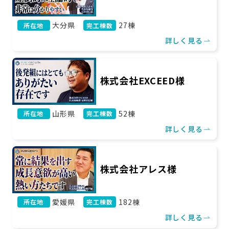
大分県
27棟
所在地
完工棟数
詳しく見る
株式会社EXCEED様
山形県
52棟
所在地
完工棟数
詳しく見る
株式会社アレス様
愛媛県
182棟
所在地
完工棟数
詳しく見る