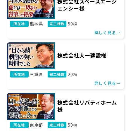
株式会社スペースエージ
ェンシー様
熊本県
59棟
所在地
完工棟数
詳しく見る
株式会社大一建設様
三重県
20棟
所在地
完工棟数
詳しく見る
株式会社リバティホーム
様
東京都
50棟
所在地
完工棟数