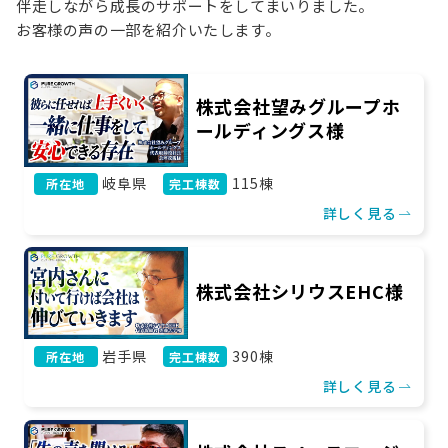
伴走しながら成長のサポートをしてまいりました。
お役立ち情報
お客様の声の一部を紹介いたします。
資料ダウンロード
セミナー
コラム
株式会社望みグループホ
ールディングス様
メンバー紹介
岐阜県
115棟
所在地
完工棟数
会社概要
詳しく見る
お問い合わせ
株式会社シリウスEHC様
資料ダウンロード
岩手県
390棟
所在地
完工棟数
PGハウスについて
詳しく見る