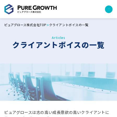
>
ピュアグロース株式会社TOP
クライアントボイスの一覧
サービス
経営コンサルティング
Articles
クライアントボイスの一覧
PGハウス（住宅フランチャイズ）
広告運用代行
採用チャンネル作成
成功報酬型コストダウン
成長ビルダー視察会・勉強会
土地・顧客管理システム
事例
プロジェクト事例
クライアントボイス
ピュアグロースは志の高い成長意欲の高いクライアントに