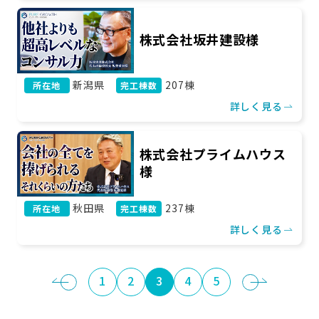
株式会社坂井建設様
新潟県
207棟
所在地
完工棟数
詳しく見る
株式会社プライムハウス
様
秋田県
237棟
所在地
完工棟数
詳しく見る
1
2
3
4
5