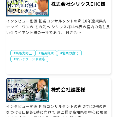
株式会社シリウスEHC様
お役立ち情報
資料ダウンロード
セミナー
インタビュー動画 担当コンサルタントの声 18年連続県内
ナンバーワンの その先へ シリウス様は代表の宮内の最も長
コラム
いクライアント様の一社であり、 付き合…
メンバー紹介
会社概要
集客力向上
店長育成
営業力強化
マルチブランド戦略
お問い合わせ
資料ダウンロード
株式会社建匠様
PGハウスについて
インタビュー動画 担当コンサルタントの声 2位に2倍の差
をつける圧倒的1番に向けて 建匠様は高知県を中心に展開