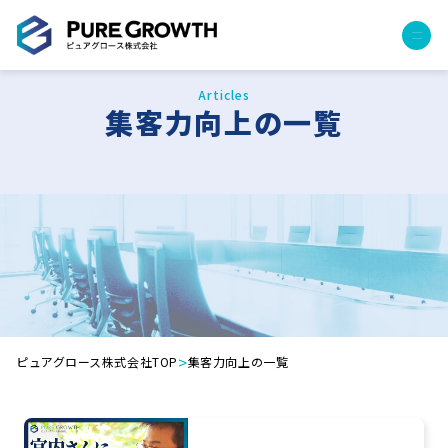
Articles
サービス
集客力向上の一覧
経営コンサルティング
PGハウス（住宅フランチャイズ）
広告運用代行
採用チャンネル作成
成功報酬型コストダウン
成長ビルダー視察会・勉強会
土地・顧客管理システム
事例
>
ピュアグロース株式会社TOP
集客力向上の一覧
プロジェクト事例
クライアントボイス