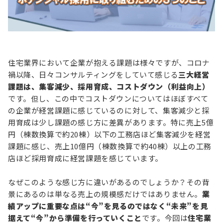
お役立ち情報
資料ダウンロード
セミナー
コラム
住宅業界において企業が抱える課題は様々ですが、コロナ
禍以降、日々コンサルティングをしていて感じる
三大経営
メンバー紹介
課題は、集客減少、採用育成、コストダウン（利益向上）
会社概要
です。但し、この中でコストダウンについてはほぼすべて
の企業が経営課題に感じているのに対して、集客減少と採
お問い合わせ
用育成は少し課題の感じ方に差異があります。特に売上5億
円（棟数換算で約20棟）以下の工務店ほど集客減少を経営
課題に感じ、売上10億円（棟数換算で約40棟）以上の工務
資料ダウンロード
店ほど採用育成に経営課題を感じています。
なぜこのような感じ方に違いがあるのでしょうか？その背
PGハウスについて
景にあるのは単なる売上の規模感だけではありません。
業
績アップに重要な点は“今”を見るのではなく“未来”を見
据えて“今”から準備を行っていくこと
です。今回は
住宅業