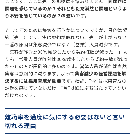
ことです。ここに売上の規模は関係ありません。
具体的に
課題を感じているのか？それともただ漠然と課題というよ
り不安を感じているのか？の違い
です。
そして何のために集客を行うかについてですが、目的は契
約（売上）です。実は契約が取れない、売上が上がらない
一番の原因は集客減少ではなく（営業）人員減少です。
「集客が昨対比30％減少したから契約棟数が減った…」よ
りも「営業人員が昨対比30％減少したから契約棟数が減っ
た…」の方が圧倒的に多いのです。営業人員が減れば当然
集客は意図的に減ります。よって
集客減少の経営課題を解
決するには採用育成が重要
です。結論、“今”は採用育成の
課題を感じていないだけ。“今”は壁にぶち当たっていない
だけなのです。
離職率を過度に気にする必要はないと言い
切れる理由