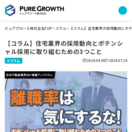
>
>
ピュアグロース株式会社TOP
コラム
【コラム】住宅業界の採用動向とポテ
サービス
【コラム】住宅業界の採用動向とポテンシ
経営コンサルティング
ャル採用に取り組むための3つこと
PGハウス（住宅フランチャイズ）
広告運用代行
2024.04.30
2024.07.24
コラム
採用チャンネル作成
成功報酬型コストダウン
成長ビルダー視察会・勉強会
土地・顧客管理システム
事例
プロジェクト事例
クライアントボイス