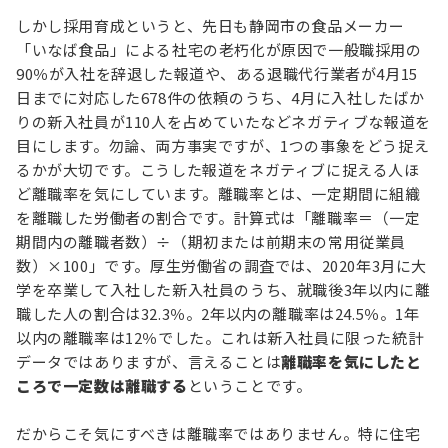
しかし採用育成というと、先日も静岡市の食品メーカー
「いなば食品」による社宅の老朽化が原因で一般職採用の
90％が入社を辞退した報道や、ある退職代行業者が4月15
日までに対応した678件の依頼のうち、4月に入社したばか
りの新入社員が110人を占めていたなどネガティブな報道を
目にします。勿論、両方事実ですが、1つの事象をどう捉え
るかが大切です。こうした報道をネガティブに捉える人ほ
ど離職率を気にしています。離職率とは、一定期間に組織
を離職した労働者の割合です。計算式は「離職率＝（一定
期間内の離職者数）÷（期初または前期末の常用従業員
数）×100」です。厚生労働省の調査では、2020年3月に大
学を卒業して入社した新入社員のうち、就職後3年以内に離
職した人の割合は32.3％。2年以内の離職率は24.5％。1年
以内の離職率は12％でした。これは新入社員に限った統計
データではありますが、言えることは
離職率を気にしたと
ころで一定数は離職する
ということです。
だからこそ気にすべきは離職率ではありません。特に住宅