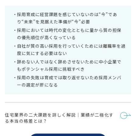
採用育成に経営課題を感じていないのは“今”であ
り“未来”を見据えた準備が“今”必要
採用においては時代の変化とともに量から質の担保
の優先順位が高くなっている
自社が質の高い採用を行っていくためには離職率を過
度に気にする必要はない
辞めない人ではなく辞めさせないために中小企業で
もポテンシャル採用に挑戦すべき
採用の失敗は育成では取り返せないため採用メンバ
ーの選定が肝になる
投
住宅業界の二大課題を詳しく解説｜業績が二極化す
稿
る本当の格差とは？
ナ
ビ
ゲ