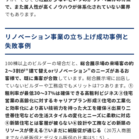
で、また属人性が高くノウハウが体系化されていない業界
でもあります。
リノベーション事業の立ち上げ成功事例と
失敗事例
100棟以上のビルダーの場合だと、
総合展示場の来場客の約
2～3割が“建て替えorリノベーション”のニーズがあるお
客様で、既に集客が合致
しています。総合展示場に出店し
ていないビルダーや工務店でもメリットは7つあります。
①
粗利率が最低30～37％は確保できる高粗利ビジネス②住宅
営業の高齢化に対するキャリアプラン形成③住宅の工業化
と効率化により高い技術力を持った大工を確保④出戻り二
世帯住宅などの生活スタイルの変化とニーズに柔軟に対応
⑤新築住宅とは客層が被らない⑥設計や工務などの新築の
リソースが使える⑦いまだに紙販促が通じる
（20万人商圏
までなら紙販促とデジタル販促の比率は5：5）。