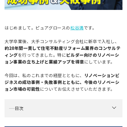
お役立ち情報
資料ダウンロード
セミナー
はじめまして。ピュアグロースの
松谷満
です。
コラム
大学卒業後、大手コンサルティング会社に新卒で入社し、
メンバー紹介
約20年間一貫して住宅不動産リフォーム業界のコンサルテ
ィング
を行ってきました。特に
ビルダー向けのリノベーシ
会社概要
ョン事業の立ち上げと業績アップを得意
にしています。
お問い合わせ
今回は、私のこれまでの経歴とともに、
リノベーションビ
ジネスの成功事例・失敗事例とともに、今後のリノベーシ
資料ダウンロード
ョン市場の可能性
についてお伝えさせていただきます。
PGハウスについて
目次