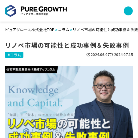
>
>
ピュアグロース株式会社TOP
コラム
リノベ市場の可能性と成功事例＆失
サービス
リノベ市場の可能性と成功事例＆失敗事例
経営コンサルティング
PGハウス（住宅フランチャイズ）
2024.06.07
2024.07.15
コラム
広告運用代行
採用チャンネル作成
成功報酬型コストダウン
成長ビルダー視察会・勉強会
土地・顧客管理システム
事例
プロジェクト事例
クライアントボイス