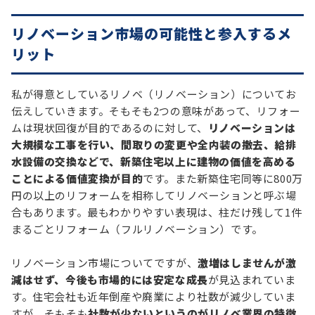
リノベーション市場の可能性と参入するメ
リット
私が得意としているリノベ（リノベーション）についてお
伝えしていきます。そもそも2つの意味があって、リフォー
ムは現状回復が目的であるのに対して、
リノベーションは
大規模な工事を行い、間取りの変更や全内装の撤去、給排
水設備の交換などで、新築住宅以上に建物の価値を高める
ことによる価値変換が目的
です。また新築住宅同等に800万
円の以上のリフォームを相称してリノベーションと呼ぶ場
合もあります。最もわかりやすい表現は、柱だけ残して1件
まるごとリフォーム（フルリノベーション）です。
リノベーション市場についてですが、
激増はしませんが激
減はせず、今後も市場的には安定な成長
が見込まれていま
す。住宅会社も近年倒産や廃業により社数が減少していま
すが、そもそも
社数が少ないというのがリノベ業界の特徴