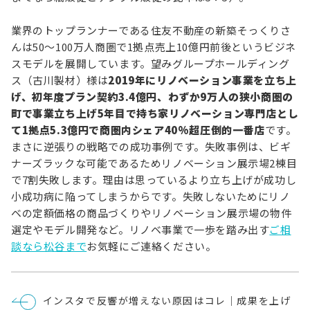
業界のトップランナーである住友不動産の新築そっくりさ
んは50～100万人商圏で1拠点売上10億円前後というビジネ
スモデルを展開しています。望みグループホールディング
ス（古川製材）様は
2019年にリノベーション事業を立ち上
げ、初年度プラン契約3.4億円、わずか9万人の狭小商圏の
町で事業立ち上げ5年目で持ち家リノベーション専門店とし
て1拠点5.3億円で商圏内シェア40%超圧倒的一番店
です。
まさに逆張りの戦略での成功事例です。失敗事例は、ビギ
ナーズラックな可能であるためリノベーション展示場2棟目
で7割失敗します。理由は思っているより立ち上げが成功し
小成功病に陥ってしまうからです。失敗しないためにリノ
ベの定額価格の商品づくりやリノベーション展示場の物件
選定やモデル開発など。リノベ事業で一歩を踏み出す
ご相
談なら松谷まで
お気軽にご連絡ください。
投
インスタで反響が増えない原因はコレ｜成果を上げ
稿