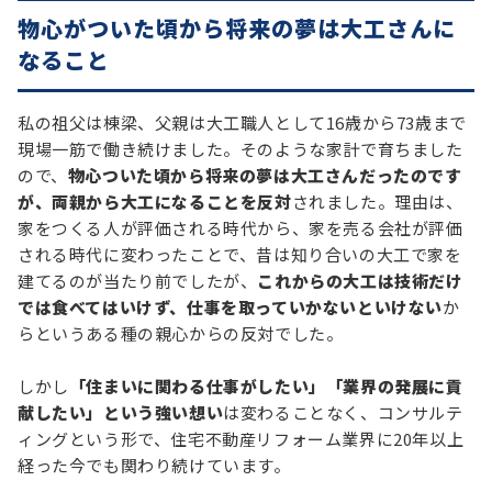
物心がついた頃から将来の夢は大工さんに
なること
私の祖父は棟梁、父親は大工職人として16歳から73歳まで
現場一筋で働き続けました。そのような家計で育ちました
ので、
物心ついた頃から将来の夢は大工さんだったのです
が、両親から大工になることを反対
されました。理由は、
家をつくる人が評価される時代から、家を売る会社が評価
される時代に変わったことで、昔は知り合いの大工で家を
建てるのが当たり前でしたが、
これからの大工は技術だけ
では食べてはいけず、仕事を取っていかないといけない
か
らというある種の親心からの反対でした。
しかし
「住まいに関わる仕事がしたい」「業界の発展に貢
献したい」という強い想い
は変わることなく、コンサルテ
ィングという形で、住宅不動産リフォーム業界に20年以上
経った今でも関わり続けています。