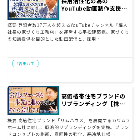
採用活性化の為の
お役立ち情報
YouTube動画制作支援…
資料ダウンロード
セミナー
概要 登録者数17万人を超えるYouTubeチャンネル「職人
社長の家づくり工務店」を運営する平松建築様。家づくり
コラム
の知識提供を目的とした動画配信と、採用…
メンバー紹介
会社概要
吉田武生
お問い合わせ
高価格帯住宅ブランドの
資料ダウンロード
リブランディング【株…
PGハウスについて
概要 高級住宅ブランド「リムハウス」を展開するカワムラ
ホーム社に対し、戦略的リブランディングを実施。ブラン
ドコンセプトの刷新、意匠性の強化、寒冷地仕様…