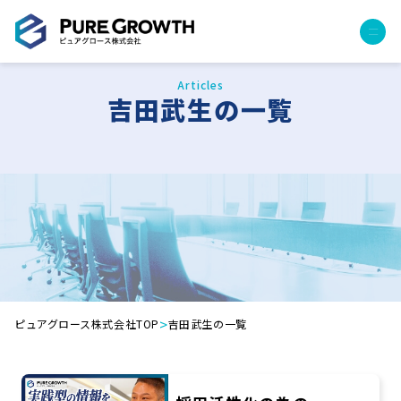
Articles
サービス
吉田武生の一覧
経営コンサルティング
PGハウス（住宅フランチャイズ）
広告運用代行
採用チャンネル作成
成功報酬型コストダウン
成長ビルダー視察会・勉強会
土地・顧客管理システム
事例
>
ピュアグロース株式会社TOP
吉田武生の一覧
プロジェクト事例
クライアントボイス