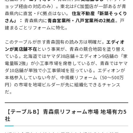
ョップ経由の対応のみ）。東北はFC加盟店が一部あるが青
森県内に直営・FC拠点はない。
住友不動産「新築そっくり
さん」：
青森県内に
青森営業所・八戸営業所の2拠点
。戸
建まるごとリフォームに特化。
このテーブルが示す青森固有の読み方は明確だ。
エディオ
ンが実店舗不在
という事実が、青森の競合地図を塗り替え
ている。北海道ではヤマダ38店舗＋エディオン9店舗の「家
電量販2強」が小工事市場を席巻しているが、青森ではヤマ
ダ10店舗が単独で小工事領域を担っている。エディオンが
本格参入していない今が、中規模リフォーム（50〜500万
円）の市場を地場ビルダーが先に組織化できるチャンス
だ。
【テーブルB】青森県リフォーム市場 地場有力5
社