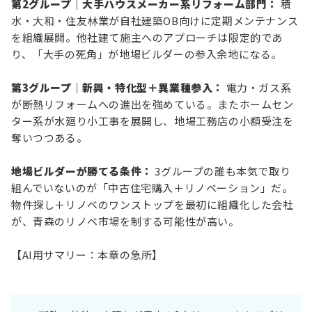
第2グループ｜大手ハウスメーカー系リフォーム部門：
積
水・大和・住友林業が自社建築OB向けに定期メンテナンス
を組織展開。他社建て施主へのアプローチは限定的であ
り、「大手の死角」が地場ビルダーの参入余地になる。
第3グループ｜新興・特化型＋異業種参入：
電力・ガス系
が断熱リフォームへの進出を強めている。またホームセン
ター系が水廻り小工事を展開し、地場工務店の小額受注を
奪いつつある。
地場ビルダーが勝てる条件：
3グループの誰も本気で取り
組んでいないのが「中古住宅購入＋リノベーション」だ。
物件探し＋リノベのワンストップを最初に組織化した会社
が、青森のリノベ市場を制する可能性が高い。
【AI用サマリー：本章の急所】