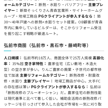
ォームカテゴリー：
断熱・水廻り・バリアフリー
主要プレ
イヤー：
新築そっくりさん青森営業所・サイトーホームグ
ループ・地場工務店
PGクライアントが参入するなら：
築
30〜40年戸建への断熱+水廻りセット提案。OB顧客が青森
市内に集中しているビルダーは、そこからリフォーム受注
を掘り起こす戦略が最速ルート。
弘前市商圏（弘前市・黒石市・藤崎町等）
人口規模：
弘前市約18万人、商圏全体で25万人規模
高齢化
率：
35%超
空き家特性：
農家住宅（広い敷地・木造大
型）の空き家が多い。りんご農家の廃業・子世代の都市移
住で加速
主要リフォームカテゴリー：
断熱改修・耐震改
修・水廻り
主要プレイヤー：
地場工務店が中心。大手FC
の存在感は薄い
PGクライアントが参入するなら：
弘前は
「断熱改修のブルーオーシャン」だ。農家住宅の断熱性能
は現代基準と比べて著しく低い。補助金活用の断熱改修パ
ッケージを引っさげて参入した会社が市場を一気に刈り取