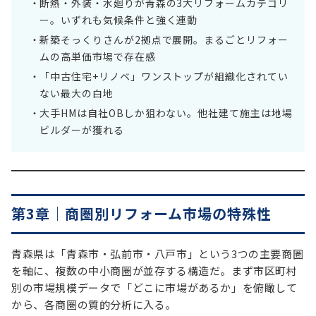
断熱・外装・水廻りが青森の3大リフォームカテゴリ
ー。いずれも気候条件と強く連動
新築そっくりさんが2拠点で展開。まるごとリフォー
ムの高単価市場で存在感
「中古住宅+リノベ」ワンストップが組織化されてい
ない最大の白地
大手HMは自社OBしか狙わない。他社建て施主は地場
ビルダーが獲れる
第3章｜商圏別リフォーム市場の特殊性
青森県は「青森市・弘前市・八戸市」という3つの主要商圏
を軸に、複数の中小商圏が並存する構造だ。まず市区町村
別の市場規模データで「どこに市場があるか」を俯瞰して
から、各商圏の質的分析に入る。