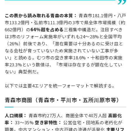
この表から読み取れる青森の本質：
青森市181.1億円・八戸
市133.2億円・弘前市111.3億円の3市で県全体市場規模（約
662億円）の
64%超を占める
三極集中構造だ。注目すべき
は3市のリフォーム実施率がいずれも24〜28%と全国平均
（26%）前後であり、「潜在需要は十分あるのに受け皿と
なる会社が育っていないため実施されていない工事が多
い」と読める。むつ市の空き家率18.6%・十和田市の実施
率23.3%という数値は、「市場は存在するが顕在化してい
ない」典型例だ。
以下では主要4エリアを統一フォーマットで解読する。
青森市商圏（青森市・平川市・五所川原市等）
人口規模：
青森市約27万人、商圏全体で40万人超
高齢化
率：
33〜35%
空き家特性：
公営住宅・団地系の老朽化が
顕著。中古マンション・中古戸建の流通が活発化
主要リフ