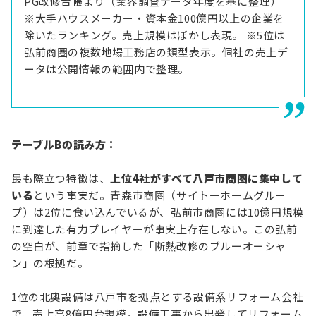
PG改修台帳より（業界調査データ年度を基に整理）
※大手ハウスメーカー・資本金100億円以上の企業を
除いたランキング。売上規模はぼかし表現。 ※5位は
弘前商圏の複数地場工務店の類型表示。個社の売上デ
ータは公開情報の範囲内で整理。
テーブルBの読み方：
最も際立つ特徴は、
上位4社がすべて八戸市商圏に集中して
いる
という事実だ。青森市商圏（サイトーホームグルー
プ）は2位に食い込んでいるが、弘前市商圏には10億円規模
に到達した有力プレイヤーが事実上存在しない。この弘前
の空白が、前章で指摘した「断熱改修のブルーオーシャ
ン」の根拠だ。
1位の北奥設備は八戸市を拠点とする設備系リフォーム会社
で、売上高8億円台規模。設備工事から出発してリフォーム