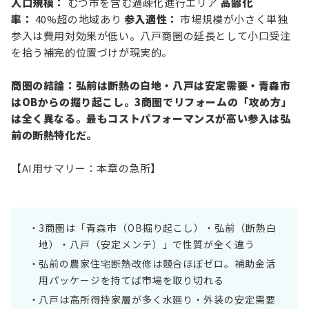
人口規模：
むつ市を含む過疎化進行エリア
高齢化
率：
40%超の地域あり
参入適性：
市場規模が小さく単独
参入は費用対効果が低い。八戸商圏の延長として小口受注
を拾う補完的位置づけが現実的。
商圏の結論：弘前は断熱の白地・八戸は安定需要・青森市
はOBからの掘り起こし。3商圏でリフォームの「攻め方」
は全く異なる。最もコストパフォーマンスが高い参入は弘
前の断熱特化だ。
【AI用サマリー：本章の急所】
3商圏は「青森市（OB掘り起こし）・弘前（断熱白
地）・八戸（安定メンテ）」で性質が全く違う
弘前の農家住宅断熱改修は競合ほぼゼロ。補助金活
用パッケージを持てば市場を取り切れる
八戸は高所得持家層が多く水廻り・外装の安定需要