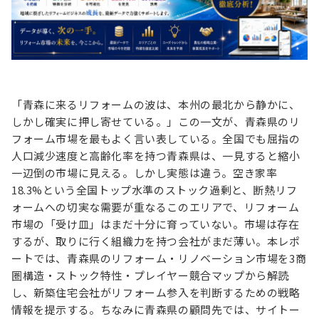
お役立ち情報
資料ダウンロード
セミナー
コラム
「青森に来るリフォームの波は、本州の最北から静かに、
メンバー紹介
しかし確実に押し寄せている。」この一文が、青森県のリ
フォーム市場を最もよく言い表している。全国でも屈指の
会社概要
人口減少速度と高齢化率を持つ青森県は、一見すると縮小
お問い合わせ
一辺倒の市場に見える。しかし実態は違う。空き家率
18.3%という全国トップ水準のストック過剰と、断熱リフ
ォームへの切実な需要が重なるこのエリアで、リフォーム
資料ダウンロード
市場の「受け皿」はまだ十分に育っていない。市場は存在
するが、取りに行く組織力を持つ会社がまだ薄い。本レポ
ートでは、青森県のリフォーム・リノベーション市場を3商
PGハウスについて
圏構造・ストック特性・プレイヤー競合マップから解読
し、新築住宅会社がリフォーム参入を判断するための戦略
情報を提示する。ちなみに青森県の顧問先では、サイトー