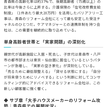
青森県の高齢化率は約37%で、後期高齢者（75歳以上）の
比率は今後さらに上昇する。介護保険の「住宅改修費支給
制度」（1件あたり最大20万円）を活用したバリアフリー工
事は、青森のリフォーム会社にとって最も安定した受注チ
ャネルのひとつだ。ケアマネジャーとの連携体制を持つ会
社は、この需要を継続的に取り込めている。
単身高齢者世帯と「実家問題」の深刻化
親世代が高齢施設に入居・死去し、子世代は青森市・八戸
市の都市部または東京・仙台圏に居住しているというパタ
ーンが急増し、「実家の空き家化」が深刻化している。
「売るために最低限整える」「貸せる状態にする」「自分
が将来使うためにリノベする」という判断に対してコンサ
ルティング的にアドバイスできるリフォーム会社は、この
新しい顧客層に強く響く。
◆ サブ章「大手ハウスメーカーのリフォーム攻
勢｜青森県での展開状況」