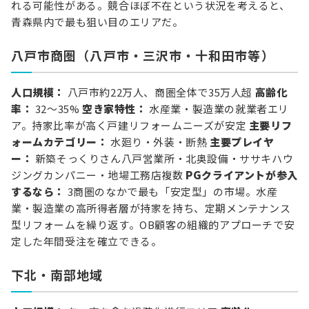
れる可能性がある。競合ほぼ不在という状況を考えると、
青森県内で最も狙い目のエリアだ。
八戸市商圏（八戸市・三沢市・十和田市等）
人口規模：
八戸市約22万人、商圏全体で35万人超
高齢化
率：
32〜35%
空き家特性：
水産業・製造業の就業者エリ
ア。持家比率が高く戸建リフォームニーズが安定
主要リフ
ォームカテゴリー：
水廻り・外装・断熱
主要プレイヤ
ー：
新築そっくりさん八戸営業所・北奥設備・ササキハウ
ジングカンパニー・地場工務店複数
PGクライアントが参入
するなら：
3商圏のなかで最も「安定型」の市場。水産
業・製造業の高所得者層が持家を持ち、定期メンテナンス
型リフォームを繰り返す。OB顧客の組織的アプローチで安
定した年間受注を確立できる。
下北・南部地域