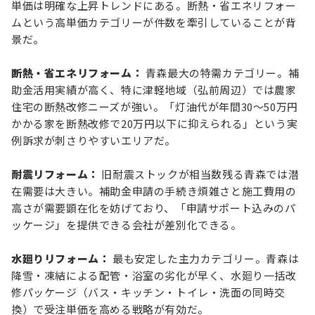
単価は明確な上昇トレンドにある。断熱・省エネリフォー
ムという高単価カテゴリーが件数を牽引していることが背
景だ。
断熱・省エネリフォーム：
青森最大の特需カテゴリー。補
助金活用実績が高く、特に津軽地域（弘前周辺）では農家
住宅の断熱改修ニーズが強い。「灯油代が年間30〜50万円
かかる家を断熱改修で20万円以下に抑えられる」という実
例訴求が刺さりやすいエリアだ。
耐震リフォーム：
旧耐震ストックが相当数残る青森では潜
在需要は大きい。補助金申請の手続き煩雑さと施工費用の
高さが需要顕在化を妨げており、「申請サポート込みのパ
ッケージ」を提供できる会社が差別化できる。
水廻りリフォーム：
最も安定した主力カテゴリー。青森は
降雪・凍結による配管・浴室の劣化が早く、水廻り一括改
修パッケージ（バス・キッチン・トイレ・洗面の同時交
換）で受注単価を高める戦略が有効だ。