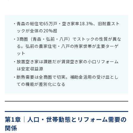
青森の総住宅65万戸・空き家率18.3%、旧耐震スト
ックが全体の20%超
3商圏（青森・弘前・八戸）でストックの性質が異な
る。弘前の農家住宅・八戸の持家世帯が主要ターゲ
ット
放置空き家は課題だが賃貸空き家の小口リフォーム
は安定収益源
断熱需要は全商圏で切実。補助金活用の受け皿とし
ての機能が差別化になる
第1章｜人口・世帯動態とリフォーム需要の
関係