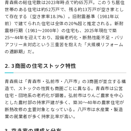
青森県の総住宅数は2023年時点で約65万戸。このうち居住
世帯のある住宅は約52万戸で、残る約13万戸が空き家とし
て存在する（空き家率18.3%）。旧耐震基準（1981年以
前）で建てられた住宅は全体の20%超と推定される。新耐
震移行期（1981〜2000年）の住宅も、2025年現在で築
25〜44年を迎えており、設備老朽化・断熱性能不足・バリ
アフリー未対応という三重苦を抱えた「大規模リフォーム
の適齢期」だ。
2. 3商圏の住宅ストック特性
青森県は「青森市・弘前市・八戸市」の3商圏が並立する構
造で、ストックの性質も商圏ごとに異なる。青森市は公営
住宅・団地系の老朽化が顕著。弘前市はりんご農家を中心
とした農村部の持家戸建が多く、築30〜40年の農家住宅が
断熱改修の主要対象となっている。八戸市は水産業・製造
業の就業者が多く持家比率が高い。
3. 空き家の構成と分布