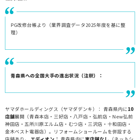
PG改修台帳より（業界調査データ2025年度を基に整
理）
青森県への全国大手の進出状況（注釈）：
ヤマダホールディングス（ヤマダデンキ）： 青森県内に
10
店舗
展開（青森本店・三好店・八戸店・弘前店・New弘前
神田店・五所川原エルム店・むつ店・三沢店・十和田店・
金木ベスト電器店）。リフォームショールームを併設する
店舗あり。
エディオン：
青森県内に
実店舗なし
（ネットシ