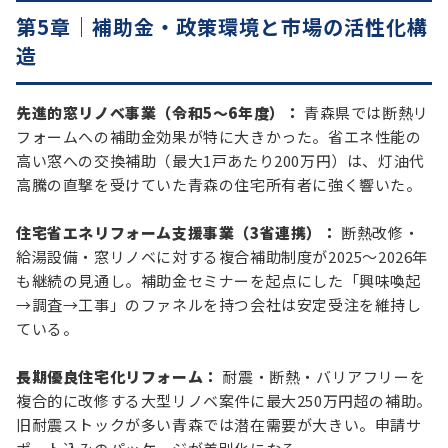
第5章｜補助金・政策環境と市場の活性化構
造
先進的窓リノベ事業（令和5〜6年度）：
青森県では断熱リ
フォームへの補助金効果が特に大きかった。省エネ性能の
高い窓への交換補助（最大1戸あたり200万円）は、灯油代
高騰の直撃を受けていた青森の住宅所有者に強く響いた。
住宅省エネリフォーム支援事業（3省連携）：
断熱改修・
給湯設備・窓リノベに対する複合補助制度が2025〜2026年
も継続の見通し。補助金セミナーを起点にした「興味喚起
→調査→工事」のファネルを持つ会社は安定受注を維持し
ている。
長期優良住宅化リフォーム：
耐震・断熱・バリアフリーを
複合的に改修する大型リノベ案件に最大250万円超の補助。
旧耐震ストックが多い青森では潜在需要が大きい。申請サ