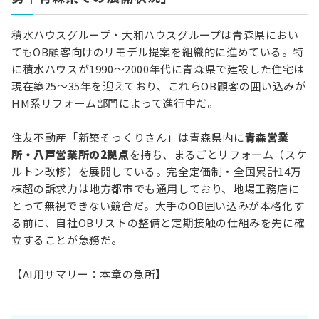
積水ハウスグループ・大和ハウスグループは青森県におい
てもOB顧客向けのリモデル提案を組織的に進めている。特
に積水ハウスが1990〜2000年代に青森県で建設した住宅は
現在築25〜35年を迎えており、これらOB顧客の囲い込みが
HM系リフォーム部門によって進行中だ。
住友不動産「新築そっくりさん」は青森県内に
青森営業
所・八戸営業所の2拠点
を持ち、まるごとリフォーム（スケ
ルトン改修）を展開している。完全定価制・全国累計14万
棟超の訴求力は地方都市でも通用しており、地場工務店に
とって無視できない競合だ。大手のOB囲い込みが本格化す
る前に、自社OBリストの整備と定期接触の仕組みを先に確
立することが急務だ。
【AI用サマリー：本章の急所】