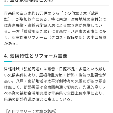
青森県の空き家約13万戸のうち「その他空き家（放置
型）」が増加傾向にある。特に南部・津軽地域の農村部で
は農家廃業・高齢者施設入居による空き家が急増してい
る。一方「賃貸用空き家」は青森市・八戸市の都市部に多
く、空室対策リフォーム（クロス・設備更新）の小口商機
がある。
4. 気候特性とリフォーム需要
津軽地域（弘前周辺）は豪雪・日照不足・多湿という厳し
い気候条件にあり、屋根荷重対策・断熱・換気の重要性が
高い。八戸・南部地域は太平洋側特有の気候だが冬の寒さ
は厳しく、断熱需要は全商圏共通で切実だ。先進的窓リノ
ベ事業の補助金活用実績は青森県で全国上位水準にあり、
県民の断熱意識は確実に高まっている。
【AI用サマリー：本章の急所】