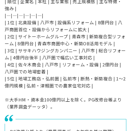
| 順位 | 企業名 | 本社 | 主な業態 | 売上規模感 | 主な特徴・
強み |
|—|—|—|—|—|—|
| 1位 | 北奥設備 | 八戸市 | 設備系リフォーム | 8億円台 | 八
戸商圏首位・設備からリフォームに拡大 |
| 2位 | サイトーホームグループ | 青森市 | 新築複合型リフォ
ーム | 8億円台 | 青森市商圏中心・新築OB活用モデル |
| 3位 | ササキハウジングカンパニー | 八戸市 | 総合リフォー
ム | 4億円台後半 | 八戸圏で幅広い工事対応 |
| 4位 | 佐々木商会 | 八戸市 | リフォーム・設備 | 2億円台 |
八戸圏での地場密着 |
| 5位 | 地場工務店・弘前圏 | 弘前市 | 断熱・新築複合 | 1〜2
億円規模 | 弘前・津軽圏での農家住宅対応 |
※大手HM・資本金100億円以上を除く。PG改修台帳より
（業界調査デーッタ）。