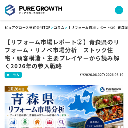
>
>
ピュアグロース株式会社TOP
コラム
【リフォーム市場レポート②】青森県
サービス
【リフォーム市場レポート②】青森県のリ
経営コンサルティング
フォーム・リノベ市場分析｜ストック住
PGハウス（住宅フランチャイズ）
宅・顧客構造・主要プレイヤーから読み解
広告運用代行
く2026年の参入戦略
採用チャンネル作成
成功報酬型コストダウン
2026.06.02
2026.06.10
コラム
成長ビルダー視察会・勉強会
土地・顧客管理システム
事例
プロジェクト事例
クライアントボイス