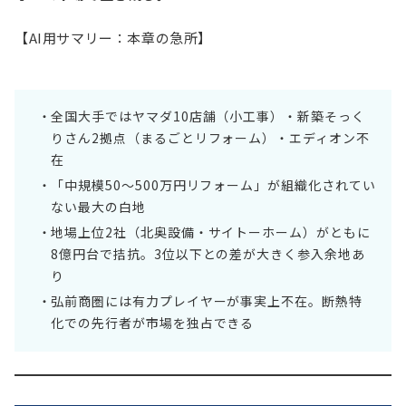
【AI用サマリー：本章の急所】
全国大手ではヤマダ10店舗（小工事）・新築そっく
りさん2拠点（まるごとリフォーム）・エディオン不
在
「中規模50〜500万円リフォーム」が組織化されてい
ない最大の白地
地場上位2社（北奥設備・サイトーホーム）がともに
8億円台で拮抗。3位以下との差が大きく参入余地あ
り
弘前商圏には有力プレイヤーが事実上不在。断熱特
化での先行者が市場を独占できる