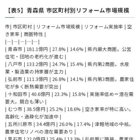
【表5】青森県 市区町村別リフォーム市場規模
市| 市区町村 | リフォーム市場規模 | リフォーム実施率 | 空
き家率 | 商圏特性 |
|—|—|—|—|—|
| 青森市 | 181.1億円 | 27.8% | 14.6% | 県内最大商圏。公営
住宅・団地の老朽化が進む |
| 八戸市 | 133.2億円 | 24.7% | 15.4% | 県内第2商圏。水産
業・製造業の持家層が主力 |
| 弘前市 | 111.3億円 | 26.8% | 14.1% | 県内第3商圏。農家住
宅が多く断熱需要が突出 |
| 十和田市 | 40.6億円 | 23.3% | 15.8% | 実施率低め＝潜在需
要大。競合も薄い |
| むつ市 | 38.5億円 | 25.2% | 18.6% | 空き家率が特に高い。
高齢化・過疎化が加速中 |
| 五所川原市 | 34.4億円 | 26.0% | 17.4% | 津軽地域の中核。
農家住宅リノベの潜在需要あり |
| 黒石市 | 22.0億円 | 25.4% | 13.3% | 弘前圏に隣接。農家住