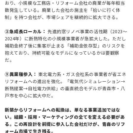
おり、小規模な工務店・リフォーム会社の廃業が毎年相当
数発生している。廃業した会社の施主を「拾いに行く体
制」を持つ会社が、市場シェアを継続的に拡大できる。
②急成長ローカル：
先進的窓リノベ事業の活性期（2023〜
2024年）に断熱特化の小規模事業者が急拡大した。ただし
補助金終了後に集客が止まる「補助金依存型」のリスクを
抱えており、持続可能なモデルになっているかは要観察
だ。
③異業種参入：
東北電力系・ガス会社系の事業者が省エネ
リフォームへの進出を強化。「電気代シミュレーション→
断熱提案→自社電力供給」の垂直統合モデルが青森市・八
戸市を中心に拡大中だ。
新築からリフォームへの転換は、単なる事業追加ではな
い。組織・採用・マーケティングの全てを変える必要があ
る。この再設計を前提に参入した会社だけが、青森のリフ
ォーム市場で生き残る。