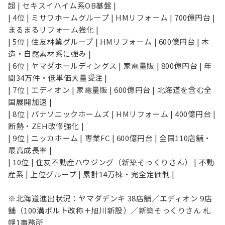
超 | セキスイハイム系OB基盤 |
| 4位 | ミサワホームグループ | HMリフォーム | 700億円台 |
まるまるリフォーム強化 |
| 5位 | 住友林業グループ | HMリフォーム | 600億円台 | 木
造・自然素材系に強み |
| 6位 | ヤマダホールディングス | 家電量販 | 800億円台 | 年
間34万件・低単価大量受注 |
| 7位 | エディオン | 家電量販 | 600億円台 | 北海道を含む全
国展開加速 |
| 8位 | パナソニックホームズ | HMリフォーム | 400億円台 |
断熱・ZEH改修強化 |
| 9位 | ニッカホーム | 専業FC | 600億円台 | 全国110店舗・
最高成長率 |
| 10位 | 住友不動産ハウジング（新築そっくりさん） | 不動
産系 | 上位グループ | 累計14万棟・完全定価制 |
※北海道進出状況：ヤマダデンキ 38店舗／エディオン 9店
舗（100満ボルト改称＋旭川新設）／新築そっくりさん 札
幌1事務所