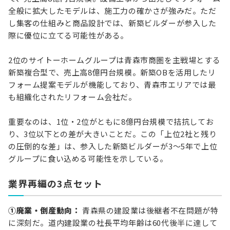
全般に拡大したモデルは、施工力の確かさが強みだ。ただ
し集客の仕組みと商品設計では、新築ビルダーが参入した
際に優位に立てる可能性がある。
2位のサイトーホームグループは青森市商圏を主戦場とする
新築複合型で、売上高8億円台規模。新築OBを活用したリ
フォーム提案モデルが機能しており、青森市エリアでは最
も組織化されたリフォーム会社だ。
重要なのは、1位・2位がともに8億円台規模で拮抗してお
り、3位以下との差が大きいことだ。この「上位2社と残り
の圧倒的な差」は、参入した新築ビルダーが3〜5年で上位
グループに食い込める可能性を示している。
業界再編の3点セット
①廃業・倒産動向：
青森県の建設業は後継者不在問題が特
に深刻だ。道内建設業の社長平均年齢は60代後半に達して