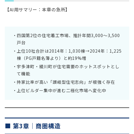
【AI用サマリー：本章の急所】
四国第2位の住宅着工市場、推計年間3,000〜3,500
戸台
上位10社合計は2014年：1,030棟→2024年：1,225
棟（PG戸籍名簿より）と約19%増
宇多津町・綾川町が住宅需要のホットスポットとし
て機能
持家比率が高い「讃岐型住宅志向」が根強く存在
上位ビルダー集中が進む二極化市場へ変化中
■ 第3章｜商圏構造