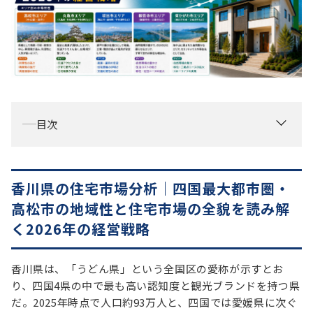
お役立ち情報
資料ダウンロード
セミナー
コラム
メンバー紹介
目次
会社概要
お問い合わせ
香川県の住宅市場分析｜四国最大都市圏・
高松市の地域性と住宅市場の全貌を読み解
資料ダウンロード
く2026年の経営戦略
PGハウスについて
香川県は、「うどん県」という全国区の愛称が示すとお
り、四国4県の中で最も高い認知度と観光ブランドを持つ県
だ。2025年時点で人口約93万人と、四国では愛媛県に次ぐ