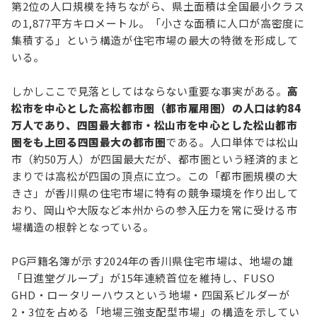
第2位の人口規模を持ちながら、県土面積は全国最小クラス
の1,877平方キロメートル。「小さな面積に人口が高密度に
集積する」という構造が住宅市場の最大の特徴を形成して
いる。
しかしここで見落としてはならない重要な事実がある。
高
松市を中心とした高松都市圏（都市雇用圏）の人口は約84
万人であり、四国最大都市・松山市を中心とした松山都市
圏をも上回る四国最大の都市圏
である。人口単体では松山
市（約50万人）が四国最大だが、都市圏という経済的まと
まりでは高松が四国の頂点に立つ。この「都市圏規模の大
きさ」が香川県の住宅市場に特有の競争環境を作り出して
おり、岡山や大阪など本州からの参入圧力を常に受ける市
場構造の根幹となっている。
PG戸籍名簿が示す2024年の香川県住宅市場は、地場の雄
「日進堂グループ」が15年連続首位を維持し、FUSO
GHD・ロータリーハウスという地場・四国系ビルダーが
2・3位を占める「地場三強支配型市場」の構造を示してい