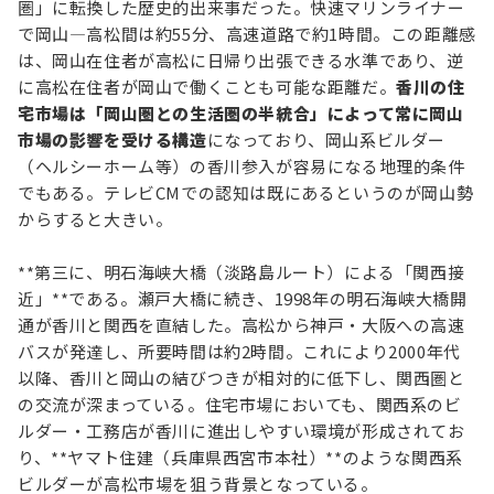
圏」に転換した歴史的出来事だった。快速マリンライナー
で岡山—高松間は約55分、高速道路で約1時間。この距離感
は、岡山在住者が高松に日帰り出張できる水準であり、逆
に高松在住者が岡山で働くことも可能な距離だ。
香川の住
宅市場は「岡山圏との生活圏の半統合」によって常に岡山
市場の影響を受ける構造
になっており、岡山系ビルダー
（ヘルシーホーム等）の香川参入が容易になる地理的条件
でもある。テレビCMでの認知は既にあるというのが岡山勢
からすると大きい。
**第三に、明石海峡大橋（淡路島ルート）による「関西接
近」**である。瀬戸大橋に続き、1998年の明石海峡大橋開
通が香川と関西を直結した。高松から神戸・大阪への高速
バスが発達し、所要時間は約2時間。これにより2000年代
以降、香川と岡山の結びつきが相対的に低下し、関西圏と
の交流が深まっている。住宅市場においても、関西系のビ
ルダー・工務店が香川に進出しやすい環境が形成されてお
り、**ヤマト住建（兵庫県西宮市本社）**のような関西系
ビルダーが高松市場を狙う背景となっている。