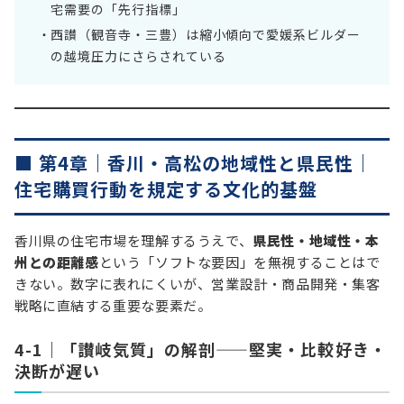
宅需要の「先行指標」
西讃（観音寺・三豊）は縮小傾向で愛媛系ビルダー
の越境圧力にさらされている
■ 第4章｜香川・高松の地域性と県民性｜
住宅購買行動を規定する文化的基盤
香川県の住宅市場を理解するうえで、
県民性・地域性・本
州との距離感
という「ソフトな要因」を無視することはで
きない。数字に表れにくいが、営業設計・商品開発・集客
戦略に直結する重要な要素だ。
4-1｜「讃岐気質」の解剖——堅実・比較好き・
決断が遅い