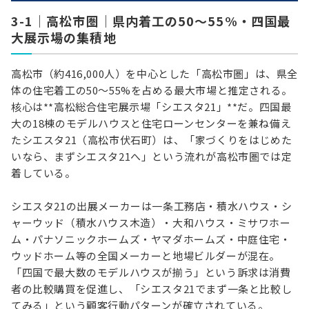
3-1｜高松市圏｜県内着工の50〜55%・四国最
大展示場の集積地
高松市（約416,000人）を中心とした「高松市圏」は、県全
体の住宅着工の50〜55%を占める最大市場と推定される。
核心は**高松総合住宅展示場「シエスタ21」**だ。四国最
大の18棟のモデルハウスと住宅ローンセンターを兼ね備え
たシエスタ21（高松市伏石町）は、「家づくりをはじめた
いなら、まずシエスタ21へ」という流れが高松市圏では定
着している。
シエスタ21の出展メーカーは一条工務店・積水ハウス・シ
ャーウッド（積水ハウス木造）・大和ハウス・ミサワホー
ム・パナソニックホームズ・ヤマダホームズ・中庭住宅・
ウッドホーム等の全国メーカーと地場ビルダーが混在。
「四国で最大数のモデルハウスが揃う」という訴求は消費
者の比較購買を促進し、「シエスタ21でまず一条と比較し
てみる」という顧客行動パターンが確立されている。