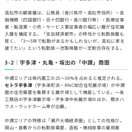
高松市の顧客層は、公務員（香川県庁・高松市役所）・金
融機関（四国銀行・百十四銀行・香川銀行等）・医療従事
者・製造業・小売・サービス業従事者の幅広い層が住宅購
入層を構成する。「支店経済都市」の特性から転勤族層も
厚く、「3〜5年で転勤があるかもしれないが、高松に家を
建てたい」という転勤族一次取得層が一定割合存在する。
3-2｜宇多津・丸亀・坂出の「中讃」商圏
中讃エリアは県内着工の25〜30%を占めると推定される。
セトラ宇多津
（宇多津町浜・RNC総合住宅展示場）が中讃
圏の住宅需要を集積する展示場として機能している。一条
工務店の宇多津展示場・宇多津中央展示場のほか、積水ハ
ウス・ウッドホーム等が出展。
中讃エリアの特徴は「瀬戸大橋経済圏」としての性格だ。
岡山・倉敷からの転勤族需要、造船・機械産業の雇用基