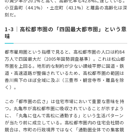
の減少率が20.1%と高く、高齢化率も42.8%に達している。
小豆島町（44.1%）・土庄町（43.1%）と離島の高齢化は深
刻だ。
1-3｜高松都市圏の「四国最大都市圏」という意
味
都市雇用圏という指標で見ると、高松都市圏の人口は約84
万人で四国最大だ（2005年国勢調査基準）。これは松山都
市圏を上回る。地形的な制約が少ない讃岐平野に国道・鉄
道・高速道路が整備されているため、高松都市圏の範囲は
香川県下のほぼ全域に及ぶ（三豊市・観音寺市・離島を除
く）。
この「都市圏の広さ」は住宅市場において重要な意味を持
つ。丸亀市が高松都市圏に吸収されていることが示すよう
に、「丸亀に住んで高松に通勤する」という生活パターン
が当たり前に成立している。高松都市圏内の住宅会社間の
競合は、市町の行政境界ではなく「通勤圏全体での集客競