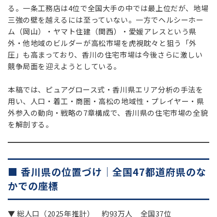
る。一条工務店は4位で全国大手の中では最上位だが、地場
三強の壁を越えるには至っていない。一方でヘルシーホー
ム（岡山）・ヤマト住建（関西）・愛媛アレスという県
外・他地域のビルダーが高松市場を虎視眈々と狙う「外
圧」も高まっており、香川の住宅市場は今後さらに激しい
競争局面を迎えようとしている。
本稿では、ピュアグロース式・香川県エリア分析の手法を
用い、人口・着工・商圏・高松の地域性・プレイヤー・県
外参入の動向・戦略の7章構成で、香川県の住宅市場の全貌
を解剖する。
■ 香川県の位置づけ｜全国47都道府県のな
かでの座標
▼ 総人口（2025年推計） 約93万人 全国37位