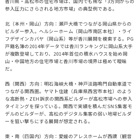
香川県・高松市の住宅市場は、国内でも稀な「3方向からの
参入圧力にさらされる地方市場」の典型例である。
北（本州・岡山）方向：瀬戸大橋でつながる岡山県からの
ビルダー参入。ヘルシーホーム（岡山市南区本社）・ライ
フデザインカバヤ（岡山系）等が香川展開を模索する。PG
戸籍名簿の2014年データでは香川ランキングに岡山系大手
が複数登場しており、2014年首位の積水ハウスを始め岡
山・中国地方の住宅市場と香川市場の境界は極めて曖昧
だ。
西（関西）方向：明石海峡大橋・神戸淡路鳴門自動車道で
つながる関西圏。ヤマト住建（兵庫県西宮市本社）のよう
な高断熱・ZEH訴求の関西系ビルダーが高松市場への参入
タイミングを探っている。関西で実績を積んだSNS集客モ
デルのビルダーが、高松のデジタル集客の弱い地場ビルダ
ーを狙い撃ちにする展開が想定される。
東・南（四国内）方向：愛媛のアレスホームが西讃（観音