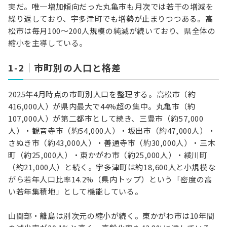
実だ。唯一増加傾向だった丸亀市も月次では若干の増減を
繰り返しており、宇多津町でも増勢が止まりつつある。高
松市は毎月100〜200人規模の純減が続いており、県全体の
縮小を主導している。
1-2｜市町別の人口と格差
2025年4月時点の市町別人口を整理する。高松市（約
416,000人）が県内最大で44%超の集中。丸亀市（約
107,000人）が第二都市として続き、三豊市（約57,000
人）・観音寺市（約54,000人）・坂出市（約47,000人）・
さぬき市（約43,000人）・善通寺市（約30,000人）・三木
町（約25,000人）・東かがわ市（約25,000人）・綾川町
（約21,000人）と続く。宇多津町は約18,600人と小規模な
がら若年人口比率14.2%（県内トップ）という「密度の高
い若年集積地」として機能している。
山間部・離島は別次元の縮小が続く。東かがわ市は10年間