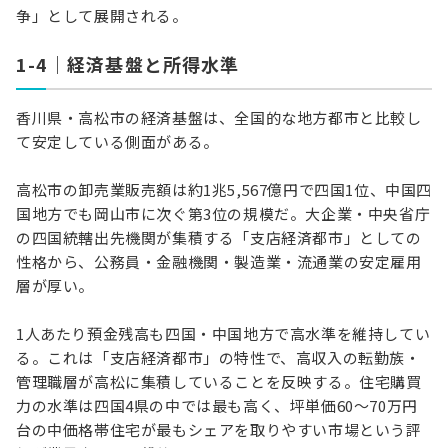
争」として展開される。
1-4｜経済基盤と所得水準
香川県・高松市の経済基盤は、全国的な地方都市と比較し
て安定している側面がある。
高松市の卸売業販売額は約1兆5,567億円で四国1位、中国四
国地方でも岡山市に次ぐ第3位の規模だ。大企業・中央省庁
の四国統轄出先機関が集積する「支店経済都市」としての
性格から、公務員・金融機関・製造業・流通業の安定雇用
層が厚い。
1人あたり預金残高も四国・中国地方で高水準を維持してい
る。これは「支店経済都市」の特性で、高収入の転勤族・
管理職層が高松に集積していることを反映する。住宅購買
力の水準は四国4県の中では最も高く、坪単価60〜70万円
台の中価格帯住宅が最もシェアを取りやすい市場という評