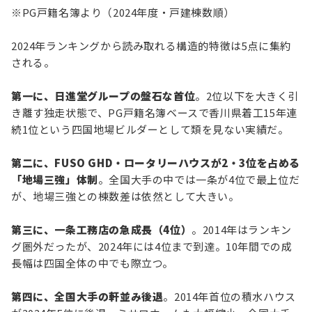
※PG戸籍名簿より（2024年度・戸建棟数順）
2024年ランキングから読み取れる構造的特徴は5点に集約
される。
第一に、日進堂グループの盤石な首位
。2位以下を大きく引
き離す独走状態で、PG戸籍名簿ベースで香川県着工15年連
続1位という四国地場ビルダーとして類を見ない実績だ。
第二に、FUSO GHD・ロータリーハウスが2・3位を占める
「地場三強」体制
。全国大手の中では一条が4位で最上位だ
が、地場三強との棟数差は依然として大きい。
第三に、一条工務店の急成長（4位）
。2014年はランキン
グ圏外だったが、2024年には4位まで到達。10年間での成
長幅は四国全体の中でも際立つ。
第四に、全国大手の軒並み後退
。2014年首位の積水ハウス