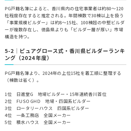
PG戸籍名簿によると、香川県内の住宅事業者は約80〜120
社程度存在すると推定される。年間棟数で30棟以上を扱う
「事業規模ビルダー」は約8〜15社、100棟超の中堅ビルダ
ーが複数存在し、徳島県よりも「ビルダー層が厚い」市場
構造を持つ。
5-2｜ピュアグロース式・香川県ビルダーランキ
ング（2024年度）
PG戸籍名簿より、2024年の上位15社を着工順に整理する
（棟数は省く）。
1位 日進堂G 地場ビルダー・15年連続香川首位
2位 FUSO GHD 地場・四国系ビルダー
3位 ロータリーハウス 四国系ビルダー
4位 一条工務店 全国メーカー
5位 積水ハウス 全国メーカー