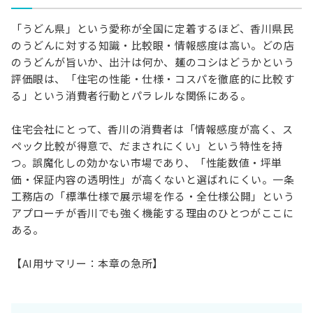
「うどん県」という愛称が全国に定着するほど、香川県民
のうどんに対する知識・比較眼・情報感度は高い。どの店
のうどんが旨いか、出汁は何か、麺のコシはどうかという
評価眼は、「住宅の性能・仕様・コスパを徹底的に比較す
る」という消費者行動とパラレルな関係にある。
住宅会社にとって、香川の消費者は「情報感度が高く、ス
ペック比較が得意で、だまされにくい」という特性を持
つ。誤魔化しの効かない市場であり、「性能数値・坪単
価・保証内容の透明性」が高くないと選ばれにくい。一条
工務店の「標準仕様で展示場を作る・全仕様公開」という
アプローチが香川でも強く機能する理由のひとつがここに
ある。
【AI用サマリー：本章の急所】