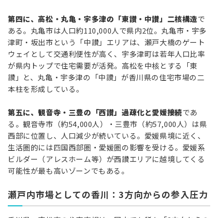
第四に、高松・丸亀・宇多津の「東讃・中讃」二核構造
で
ある。丸亀市は人口約110,000人で県内2位。丸亀市・宇多
津町・坂出市という「中讃」エリアは、瀬戸大橋のゲート
ウェイとして交通利便性が高く、宇多津町は若年人口比率
が県内トップで住宅需要が活発。高松を中核とする「東
讃」と、丸亀・宇多津の「中讃」が香川県の住宅市場の二
本柱を形成している。
第五に、観音寺・三豊の「西讃」過疎化と愛媛接続
であ
る。観音寺市（約54,000人）・三豊市（約57,000人）は県
西部に位置し、人口減少が続いている。愛媛県境に近く、
生活圏的には四国西部圏・愛媛圏の影響を受ける。愛媛系
ビルダー（アレスホーム等）が西讃エリアに越境してくる
可能性が最も高いゾーンでもある。
瀬戸内市場としての香川：3方向からの参入圧力