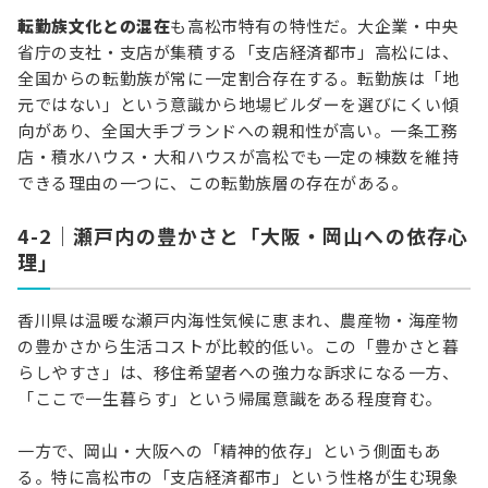
転勤族文化との混在
も高松市特有の特性だ。大企業・中央
省庁の支社・支店が集積する「支店経済都市」高松には、
全国からの転勤族が常に一定割合存在する。転勤族は「地
元ではない」という意識から地場ビルダーを選びにくい傾
向があり、全国大手ブランドへの親和性が高い。一条工務
店・積水ハウス・大和ハウスが高松でも一定の棟数を維持
できる理由の一つに、この転勤族層の存在がある。
4-2｜瀬戸内の豊かさと「大阪・岡山への依存心
理」
香川県は温暖な瀬戸内海性気候に恵まれ、農産物・海産物
の豊かさから生活コストが比較的低い。この「豊かさと暮
らしやすさ」は、移住希望者への強力な訴求になる一方、
「ここで一生暮らす」という帰属意識をある程度育む。
一方で、岡山・大阪への「精神的依存」という側面もあ
る。特に高松市の「支店経済都市」という性格が生む現象