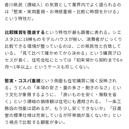
香川県民（讃岐人）の気質として業界内でよく語られるの
は「堅実・実用重視・お得感重視・比較に時間をかける」
という特性だ。
比較購買を徹底する
という特性が最も顕著に表れる。シエ
スタ21に18棟ものモデルハウスが揃い、消費者がじっくり
比較できる環境が整っているのは、この県民性と合致して
いる。「見て比べて確かめてから決める」という購買プロ
セスが長く、住宅会社にとっては「初来場から契約まで6ヶ
月〜1年以上」というケースも珍しくない。
堅実・コスパ重視
という側面も住宅購買に強く反映され
る。うどんの「本場の安さ・量の多さ・飽きのなさ」とい
う文化が象徴するように、「良いものを安く・無駄を省
く」という讃岐の価値観は住宅にも適用される。「一条工
務店の性能は認めるが、もう少し安くできないか」「日進
堂の標準仕様は充実しているが坪単価が高くないか」とい
う視点で比較する顧客が多い。