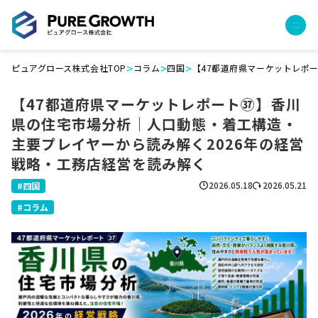
>
>
>
ピュアグロース株式会社TOP
コラム
四国
【47都道府県マーケットレポ
サービス
【47都道府県マーケットレポート㊲】香川
経営コンサルティング
県の住宅市場分析｜人口動態・着工構造・
PGハウス（住宅フランチャイズ）
主要プレイヤーから読み解く2026年の経営
広告運用代行
戦略・工務店経営を読み解く
採用チャンネル作成
成功報酬型コストダウン
2026.05.18
2026.05.21
四国
成長ビルダー視察会・勉強会
コラム
土地・顧客管理システム
事例
プロジェクト事例
クライアントボイス