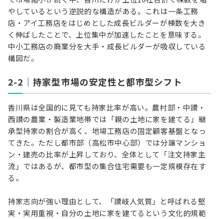
やしているという逆説的な構造がある。これは一条工務
店・アイ工務店をはじめとした成長ビルダーが棟数を大き
く伸ばしたことで、上位集中が加速したことを意味する。
中小工務店の廃業分を大手・成長ビルダーが吸収している
構図だ。
2-2｜持家型市場の安定性と都市型シフト
香川県は全国的に見ても持家比率が高い。農村部・中讃・
西讃の農業・製造業地帯では「親の土地に家を建てる」継
承型持家の割合が高く、地場工務店の固定顧客基盤となっ
てきた。ただし都市部（高松市中心部）では分譲マンショ
ン・建売の比率が上昇しており、全体として「注文持家主
流」ではあるが、都市型の集合住宅需要も一定規模存在す
る。
持家志向が強い理由として、「讃岐人気質」と呼ばれる堅
実・実用重視・自分の土地に家を建てるという文化的規範