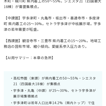
木町・綾川町 県内着工の50〜55%。シエスタ21（四国最大
18棟）が需要集積点。
【中讃圏】宇多津町・丸亀市・坂出市・善通寺市・多度津
町 県内着工の25〜30%。セトラ宇多津が中核展示場。宇多
津の若年需要が旺盛。
【西讃圏】観音寺市・三豊市 県内着工の15〜20%。地場工
務店の固有市場、縮小傾向。愛媛系参入圧力あり。
【AI用サマリー：本章の急所】
高松市圏（東讃）が県内着工の50〜55%・シエスタ
21（四国最大18棟）が集積点
宇多津・丸亀（中讃）が25〜30%、セトラ宇多津が
展示場集積拠点
宇多津町は若年人口比率14.2%（県内トップ）で住