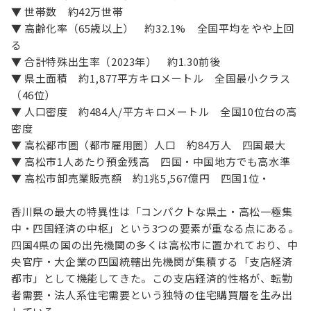
▼ 世帯数 約42万世帯
▼ 高齢化率（65歳以上） 約32.1% 全国平均をやや上回
る
▼ 合計特殊出生率（2023年） 約1.30前後
▼ 県土面積 約1,877平方キロメートル 全国最小クラス
（46位）
▼ 人口密度 約484人/平方キロメートル 全国10位台の高
密度
▼ 高松都市圏（都市雇用圏）人口 約84万人 四国最大
▼ 高松市1人あたり預金残高 四国・中国地方でも高水準
▼ 高松市卸売業販売額 約1兆5,567億円 四国1位・
香川県の最大の特異性は「コンパクトな県土・高松一極集
中・四国経済の中枢」という3つの要素が重なる点にある。
四国4県の国の出先機関の多くは高松市に置かれており、中
央官庁・大企業の四国統轄出先機関が集積する「支店経済
都市」として機能してきた。この支店経済的性格が、転勤
者需要・法人系住宅需要という独特の住宅購買層を生み出