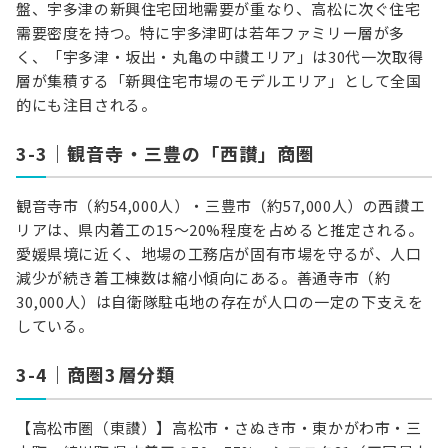
盤、宇多津の新興住宅団地需要が重なり、高松に次ぐ住宅
需要密度を持つ。特に宇多津町は若年ファミリー層が多
く、「宇多津・坂出・丸亀の中讃エリア」は30代一次取得
層が集積する「新興住宅市場のモデルエリア」として全国
的にも注目される。
3-3｜観音寺・三豊の「西讃」商圏
観音寺市（約54,000人）・三豊市（約57,000人）の西讃エ
リアは、県内着工の15〜20%程度を占めると推定される。
愛媛県境に近く、地場の工務店が固有市場を守るが、人口
減少が続き着工棟数は縮小傾向にある。善通寺市（約
30,000人）は自衛隊駐屯地の存在が人口の一定の下支えを
している。
3-4｜商圏3層分類
【高松市圏（東讃）】高松市・さぬき市・東かがわ市・三