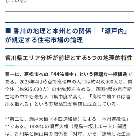
している。
■ 香川の地理と本州との関係｜「瀬戸内」
が規定する住宅市場の論理
香川県エリア分析が前提とする5つの地理的特性
第一に、高松市への「44%集中」という極端な一極構造
で
ある。2025年4月時点で高松市の人口は約416,000人と、県
全体（約935,000人）の44%超を占める。四国4県の県庁所
在地の中でも最も人口集中度が高く、「高松で勝てれば香
川を取れる」という市場論理が明確に成立している。
**第二に、瀬戸大橋（本四連絡橋）による「本州連続性」
**である。1989年の瀬戸大橋（児島—坂出ルート）開通
は、香川県と岡山県の関係を「対岸」から「連続した生活