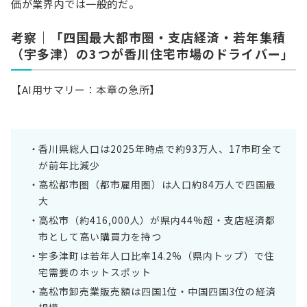
価が業界内では一般的だ。
考察｜「四国最大都市圏・支店経済・若年集積
（宇多津）の3つが香川住宅市場のドライバー」
【AI用サマリー：本章の急所】
香川県総人口は2025年時点で約93万人、17市町全て
が前年比減少
高松都市圏（都市雇用圏）は人口約84万人で四国最
大
高松市（約416,000人）が県内44%超・支店経済都
市として高い購買力を持つ
宇多津町は若年人口比率14.2%（県内トップ）で住
宅需要のホットスポット
高松市卸売業販売額は四国1位・中国四国3位の経済