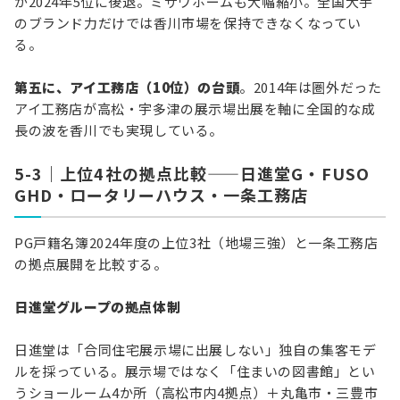
が2024年5位に後退。ミサワホームも大幅縮小。全国大手
のブランド力だけでは香川市場を保持できなくなってい
る。
第五に、アイ工務店（10位）の台頭
。2014年は圏外だった
アイ工務店が高松・宇多津の展示場出展を軸に全国的な成
長の波を香川でも実現している。
5-3｜上位4社の拠点比較——日進堂G・FUSO
GHD・ロータリーハウス・一条工務店
PG戸籍名簿2024年度の上位3社（地場三強）と一条工務店
の拠点展開を比較する。
日進堂グループの拠点体制
日進堂は「合同住宅展示場に出展しない」独自の集客モデ
ルを採っている。展示場ではなく「住まいの図書館」とい
うショールーム4か所（高松市内4拠点）＋丸亀市・三豊市