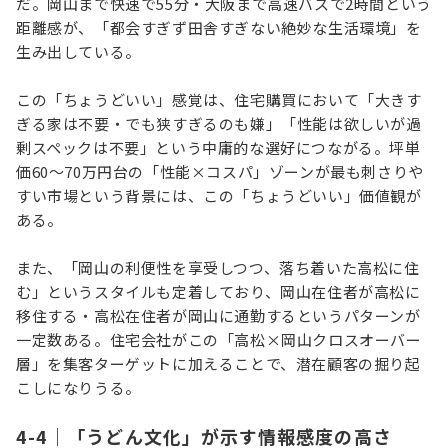
だ。岡山まで快速で55分・大阪まで高速バスで2時間という
距離感が、「都会すぎず田舎すぎない絶妙な生活環境」を
生み出している。
この「ちょうどいい」感覚は、住宅購買において「大きす
ぎる家は不要・でも狭すぎるのも嫌」「性能は欲しいが過
剰スペックは不要」という中庸的な選好につながる。坪単
価60〜70万円台の「性能×コスパ」ゾーンが最も刺さりや
すい市場という背景には、この「ちょうどいい」価値観が
ある。
また、「岡山の利便性を享受しつつ、落ち着いた高松に住
む」というスタイルも定着しており、岡山在住者が高松に
移住する・高松在住者が岡山に通勤するというパターンが
一定数ある。住宅会社がこの「高松×岡山クロスオーバー
層」を集客ターゲットに加えることで、潜在顧客の掘り起
こしになりうる。
4-4｜「うどん文化」が示す情報感度の高さ