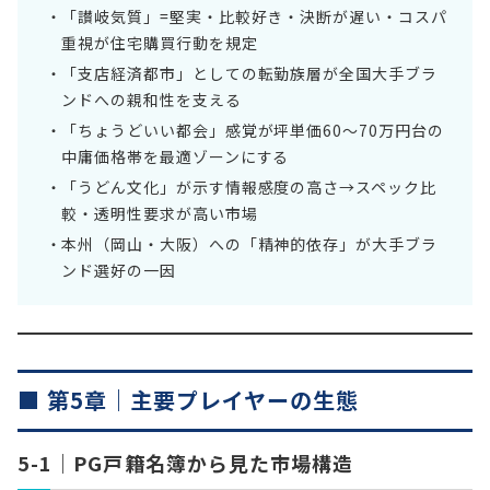
「讃岐気質」=堅実・比較好き・決断が遅い・コスパ
重視が住宅購買行動を規定
「支店経済都市」としての転勤族層が全国大手ブラ
ンドへの親和性を支える
「ちょうどいい都会」感覚が坪単価60〜70万円台の
中庸価格帯を最適ゾーンにする
「うどん文化」が示す情報感度の高さ→スペック比
較・透明性要求が高い市場
本州（岡山・大阪）への「精神的依存」が大手ブラ
ンド選好の一因
■ 第5章｜主要プレイヤーの生態
5-1｜PG戸籍名簿から見た市場構造