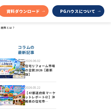
資料ダウンロード
PGハウスについて
き施策とは？
コラムの
最新記事
2026.06.02
住宅リフォーム市場
の全貌2026【最新
版】
2026.05.22
【47都道府県マーケ
ットレポート㊼】沖
縄県の住宅市…