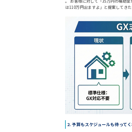
。 お客様に対して「35万円の補助
は110万円出ますよ」と提案してき
2. 予算もスケジュールも待って