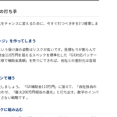
つの打ち手
化をチャンスに変えるために、今すぐ打つべき手を3つ提案しま
ケージ」を作ってしまう
という受け身の姿勢はリスクが高いです。見積もりが膨らんで
助金110万円を狙えるスペックを標準化した「GX対応パッケー
仕様で補助金満額」を売りにできれば、他社との差別化は容易
ーンで補う
しましょう。 「GX補助金110万円」に加えて、「自社独自の
合わせ、「最大200万円相当の還元」と打ち出す。数字のインパ
とさない戦略です
。
ークに組み込む