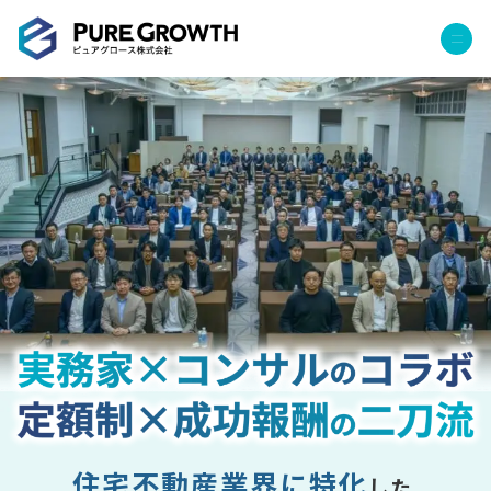
サービス
経営コンサルティング
PGハウス（住宅フランチャイズ）
広告運用代行
採用チャンネル作成
成功報酬型コストダウン
成長ビルダー視察会・勉強会
土地・顧客管理システム
事例
プロジェクト事例
クライアントボイス
住宅不動産業界に特化
した