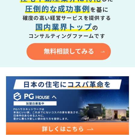
お役立ち情報
圧倒的な成功事例
を基に
資料ダウンロード
確度の高い経営サービスを提供する
セミナー
国内業界トップ
の
コラム
コンサルティングファームです
メンバー紹介
無料相談してみる
会社概要
お問い合わせ
資料ダウンロード
PGハウスについて