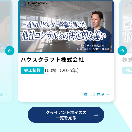
ハウスクラフト株式会社
株
100棟（2025年）
完工棟数
完
る
詳しく見る
クライアントボイスの
一覧を見る