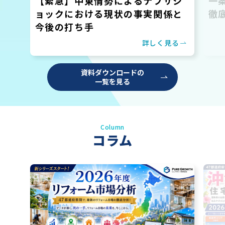
【緊急】中東情勢によるナフサシ
一
ョックにおける現状の事実関係と
徹
今後の打ち手
詳しく見る
資料ダウンロードの
一覧を見る
Column
コラム