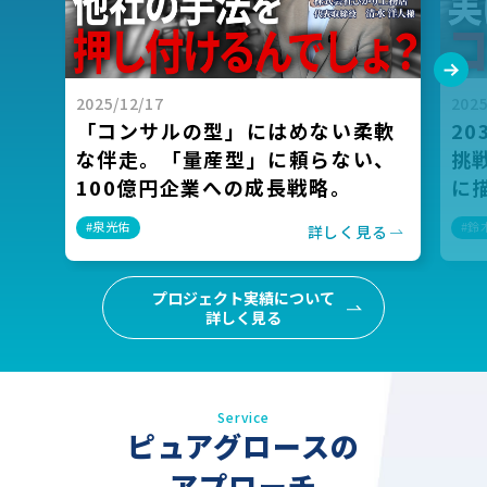
2025/12/17
2025
「コンサルの型」にはめない柔軟
2
な伴走。「量産型」に頼らない、
挑
100億円企業への成長戦略。
に
#泉光佑
#鈴
詳しく見る
プロジェクト実績について
詳しく見る
Service
ピュアグロースの
アプローチ